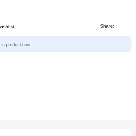
Share:
ishlist
his product now!