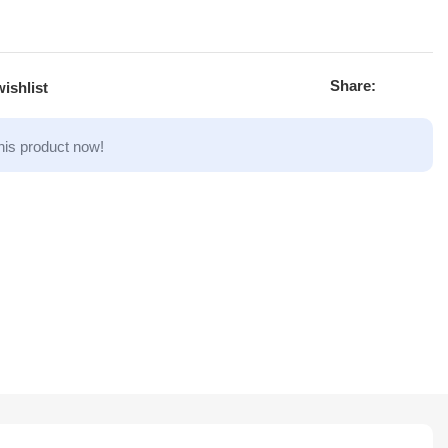
Share:
ishlist
his product now!