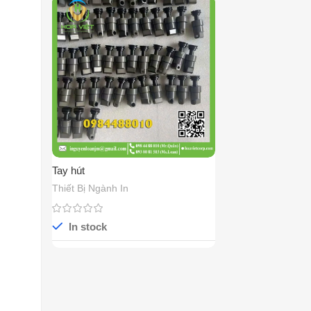
Tay hút
Thiết Bị Ngành In
In stock