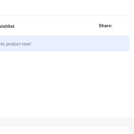
Share:
ishlist
his product now!