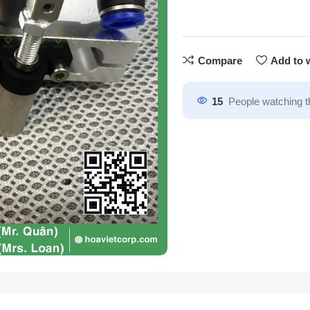
Compare
Add to w
15
People watching t