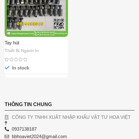
Tay hút
Thiết Bị Ngành In
In stock
THÔNG TIN CHUNG
CÔNG TY TNHH XUẤT NHẬP KHẨU VẬT TƯ HOA VIỆT
0937138187
bbhoaviet2024@gmail.com