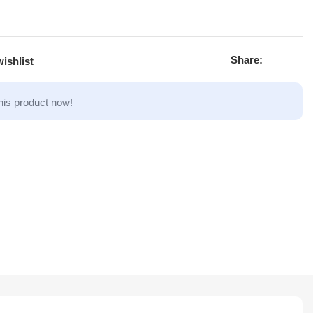
Share:
ishlist
his product now!