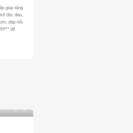
ấp giúp tăng
t kế độc đáo,
kim, dập nổi.
RP** để
0