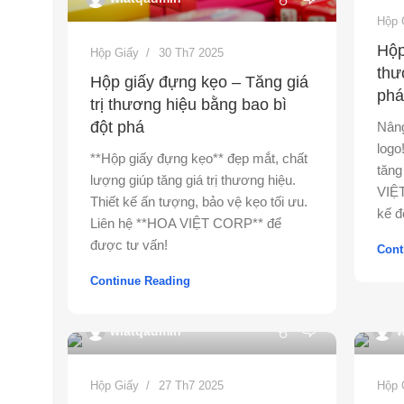
Hộp 
Hộp
Hộp Giấy
30 Th7 2025
thư
Hộp giấy đựng kẹo – Tăng giá
phá
trị thương hiệu bằng bao bì
đột phá
Nâng
logo
**Hộp giấy đựng kẹo** đẹp mắt, chất
tăng
lượng giúp tăng giá trị thương hiệu.
VIỆT
Thiết kế ấn tượng, bảo vệ kẹo tối ưu.
kế đ
Liên hệ **HOA VIỆT CORP** để
được tư vấn!
Cont
Continue Reading
0
wiatqadmin
w
Hộp Giấy
27 Th7 2025
Hộp 