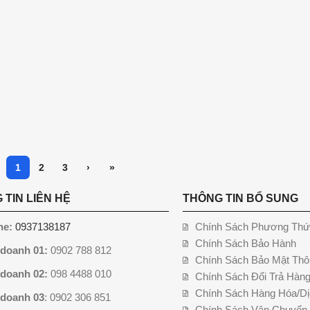
1
2
3
›
»
 TIN LIÊN HỆ
THÔNG TIN BỔ SUNG
ne:
0937138187
Chính Sách Phương Thứ
Chính Sách Bảo Hành
 doanh 01:
0902 788 812
Chính Sách Bảo Mật Thô
 doanh 02:
098 4488 010
Chính Sách Đổi Trả Hàn
Chính Sách Hàng Hóa/Dị
 doanh 03
: 0902 306 851
Chính Sách Vận Chuyển