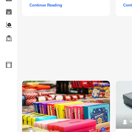
Continue Reading
Cont
w
0
wiatqadmin