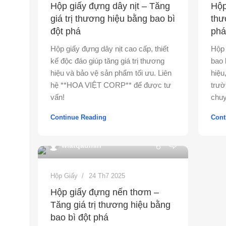
Hộp giấy đựng dây nịt – Tăng
Hộp
giá trị thương hiệu bằng bao bì
thư
đột phá
phá
Hộp giấy đựng dây nịt cao cấp, thiết
Hộp 
kế độc đáo giúp tăng giá trị thương
bao 
hiệu và bảo vệ sản phẩm tối ưu. Liên
hiệu
hệ **HOA VIỆT CORP** để được tư
trườ
vấn!
chuy
Continue Reading
Cont
0
wiatqadmin
Hộp Giấy
24 Th7 2025
Hộp giấy đựng nến thơm –
Tăng giá trị thương hiệu bằng
bao bì đột phá