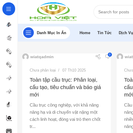
Danh Mục In Ấn
Home
Tin Tức
Dịch Vụ
0
wiatqadmin
wia
Chưa phân loại
07 Th10 2025
Chưa
Toàn tập cầu trục: Phân loại,
Toà
cấu tạo, tiêu chuẩn và báo giá
cấu
mới
mớ
Cầu trục công nghiệp, với khả năng
Cầu 
nâng hạ và di chuyển vật nặng một
nâng
cách linh hoạt, đóng vai trò then chốt
nhiề
tr...
năng