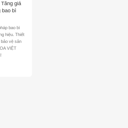
 Tăng giá
g bao bì
pháp bao bì
ng hiệu. Thiết
, bảo vệ sản
*HOA VIỆT
!