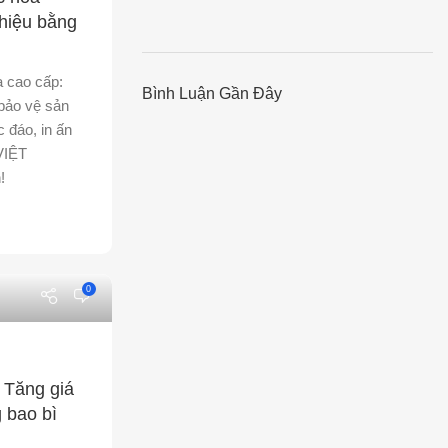
 hiệu bằng
 cao cấp:
Bình Luận Gần Đây
 bảo vệ sản
c đáo, in ấn
VIỆT
!
0
 Tăng giá
g bao bì