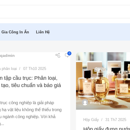
 Gia Công In Ấn
Liên Hệ
0
tqadmin
 phân loại
07 Th10 2025
n tập cầu trục: Phân loại,
 tạo, tiêu chuẩn và báo giá
i
wiatqadmin
trục công nghiệp là giải pháp
 hạ vật liệu không thể thiếu trong
u ngành công nghiệp. Với khả
Hộp Giấy
31 Th7 2025
...
Hộp giấy đựng nướ