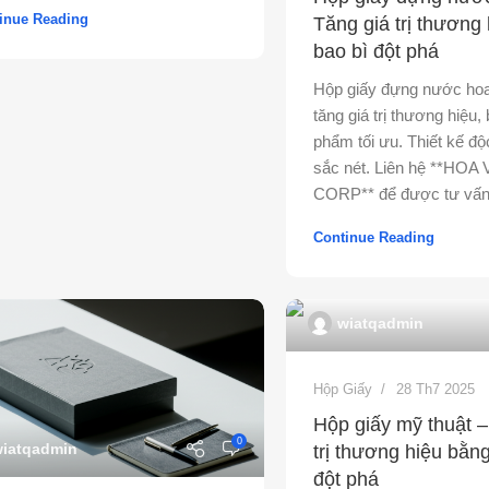
inue Reading
Tăng giá trị thương
bao bì đột phá
Hộp giấy đựng nước hoa
tăng giá trị thương hiệu,
phẩm tối ưu. Thiết kế độ
sắc nét. Liên hệ **HOA 
CORP** để được tư vấn
Continue Reading
wiatqadmin
Hộp Giấy
28 Th7 2025
Hộp giấy mỹ thuật –
0
iatqadmin
trị thương hiệu bằn
đột phá