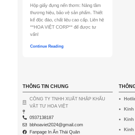
Hộp giấy đựng nến thơm: Nâng tầm
thương hiệu, bảo vệ sản phẩm. Thiết
kế độc đáo, chất liệu cao cấp. Liên hệ
**HOA VIỆT CORP** để được tư
vấn!
Continue Reading
THÔNG TIN CHUNG
THÔNG
CÔNG TY TNHH XUẤT NHẬP KHẨU
Hotli
VẬT TƯ HOA VIỆT
Kinh
0937138187
Kinh
bbhoaviet2024@gmail.com
Kinh
Fanpage In Ấn Thái Quân