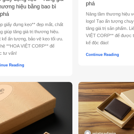
phá
 thương hiệu bằng bao bì
 phá
Nâng tầm thương hiệu vớ
logo! Tạo ấn tượng chuy
p giấy đựng kẹo** đẹp mắt, chất
tăng giá trị sản phẩm. L
g giúp tăng giá trị thương hiệu.
VIỆT CORP** để được tư
t kế ấn tượng, bảo vệ kẹo tối ưu.
kế độc đáo!
 hệ **HOA VIỆT CORP** để
 tư vấn!
Continue Reading
inue Reading
wiatqadmin