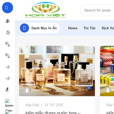
Danh Mục In Ấn
Home
Tin Tức
Dịch Vụ
0
w
wiatqadmin
Hộp 
Hộp Giấy
31 Th7 2025
Hộp
Hộp giấy đựng nước hoa –