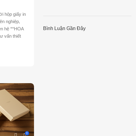
i hộp giấy in
ên nghiệp,
Bình Luận Gần Đây
iên hệ **HOA
 vấn thiết
0