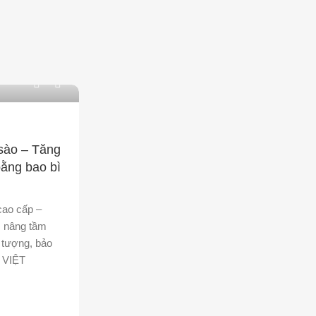
0
sào – Tăng
bằng bao bì
cao cấp –
, nâng tầm
n tượng, bảo
A VIỆT