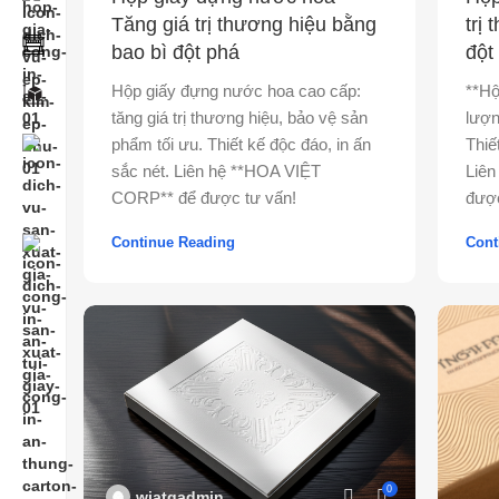
trị
Tăng giá trị thương hiệu bằng
đột
bao bì đột phá
**Hộ
Hộp giấy đựng nước hoa cao cấp:
lượn
tăng giá trị thương hiệu, bảo vệ sản
Thiế
phẩm tối ưu. Thiết kế độc đáo, in ấn
Liên
sắc nét. Liên hệ **HOA VIỆT
được
CORP** để được tư vấn!
Cont
Continue Reading
0
wiatqadmin