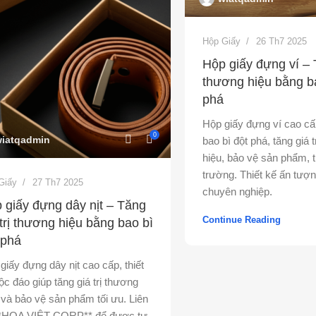
Hộp Giấy
26 Th7 2025
Hộp giấy đựng ví – T
thương hiệu bằng ba
phá
Hộp giấy đựng ví cao cấ
0
iatqadmin
bao bì đột phá, tăng giá 
hiệu, bảo vệ sản phẩm, t
trường. Thiết kế ấn tượn
Giấy
27 Th7 2025
chuyên nghiệp.
 giấy đựng dây nịt – Tăng
Continue Reading
 trị thương hiệu bằng bao bì
 phá
giấy đựng dây nịt cao cấp, thiết
ộc đáo giúp tăng giá trị thương
 và bảo vệ sản phẩm tối ưu. Liên
**HOA VIỆT CORP** để được tư