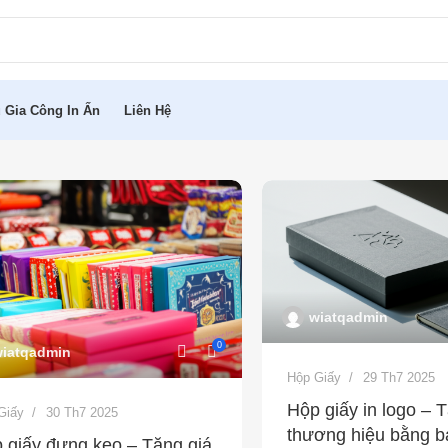
 Gia Công In Ấn
Liên Hệ
wiatqadmin
0
iatqadmin
Hộp Giấy
29 Th7 2025
Hộp giấy in logo – T
Giấy
30 Th7 2025
thương hiệu bằng ba
 giấy đựng kẹo – Tăng giá