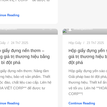
inue Reading
0
iatqadmin
wiatqadmin
Giấy
24 Th7 2025
Hộp Giấy
23 Th7 2025
 giấy đựng nến thơm –
Hộp giấy đựng yến 
g giá trị thương hiệu bằng
giá trị thương hiệu 
 bì đột phá
đột phá
giấy đựng nến thơm: Nâng tầm
Hộp giấy đựng yến sào 
ng hiệu, bảo vệ sản phẩm. Thiết
Giải pháp bao bì đột phá
ộc đáo, chất liệu cao cấp. Liên hệ
thương hiệu. Thiết kế ấ
OA VIỆT CORP** để được tư
vệ tối ưu. Liên hệ **HO
CORP**!
inue Reading
Continue Reading