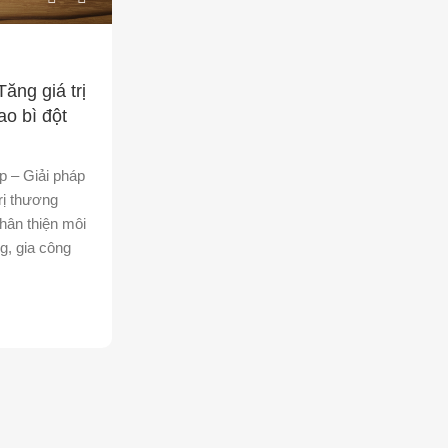
ăng giá trị
o bì đột
p – Giải pháp
trị thương
hân thiện môi
g, gia công