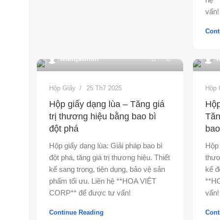
vấn!
Cont
0
wiatqadmin
w
Hộp Giấy
25 Th7 2025
Hộp 
Hộp giấy dạng lùa – Tăng giá
Hộp
trị thương hiệu bằng bao bì
Tăn
đột phá
bao
Hộp giấy dạng lùa: Giải pháp bao bì
Hộp 
đột phá, tăng giá trị thương hiệu. Thiết
thươ
kế sang trọng, tiện dụng, bảo vệ sản
kế đ
phẩm tối ưu. Liên hệ **HOA VIỆT
**H
CORP** để được tư vấn!
vấn!
Continue Reading
Cont