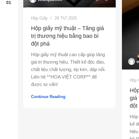
Hộp Giấy
28 Th7 2025
Hộp giấy mỹ thuật – Tăng giá
trị thương hiệu bằng bao bì
đột phá
Hộp giấy mỹ thuật cao cấp giúp tăng
w
giá trị thương hiệu. Thiết kế độc đáo,
chất liệu chất lượng, ép kim, dập nổi.
Liên hệ **HOA VIỆT CORP** để
Hộp 
được tư vấn!
Hộp
Continue Reading
giá
đột
Hộp 
kế đ
hiệu
hệ 