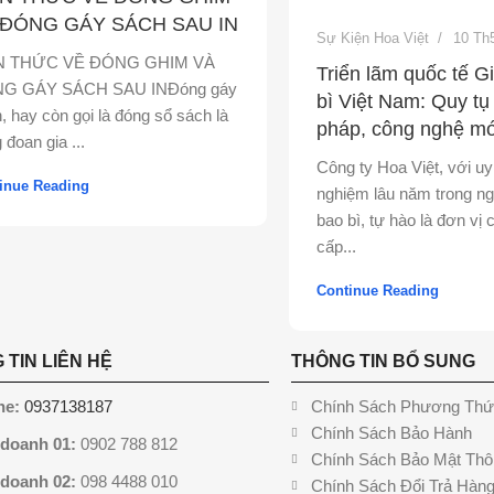
 ĐÓNG GÁY SÁCH SAU IN
Sự Kiện Hoa Việt
10 Th
N THỨC VỀ ĐÓNG GHIM VÀ
Triển lãm quốc tế G
G GÁY SÁCH SAU INĐóng gáy
bì Việt Nam: Quy tụ 
, hay còn gọi là đóng sổ sách là
pháp, công nghệ mớ
 đoan gia ...
Công ty Hoa Việt, với uy 
inue Reading
nghiệm lâu năm trong ng
bao bì, tự hào là đơn vị
cấp...
Continue Reading
 TIN LIÊN HỆ
THÔNG TIN BỔ SUNG
ne:
0937138187
Chính Sách Phương Thứ
Chính Sách Bảo Hành
 doanh 01:
0902 788 812
Chính Sách Bảo Mật Thô
 doanh 02:
098 4488 010
Chính Sách Đổi Trả Hàn