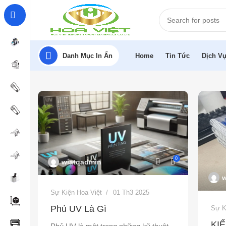
Danh Mục In Ấn
Home
Tin Tức
Dịch Vụ
0
wiatqadmin
w
Sự Kiện Hoa Việt
01 Th3 2025
Phủ UV Là Gì
Sự K
KI