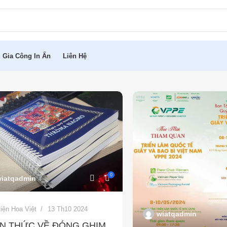
 Gia Công In Ấn
Liên Hệ
0
iatqadmin
iện Hoa Việt
13 Th10 2024
wiatqadmin
ẾN THỨC VỀ ĐÓNG GHIM