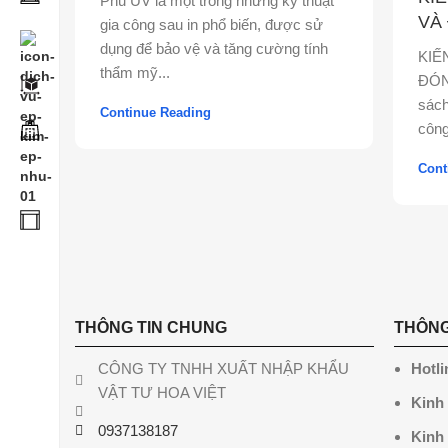
Phủ UV là một trong những kỹ thuật
VÀ
gia công sau in phổ biến, được sử
dụng để bảo vệ và tăng cường tính
KIẾ
thẩm mỹ...
ĐÓN
sách
Continue Reading
công
Cont
THÔNG TIN CHUNG
THÔNG
CÔNG TY TNHH XUẤT NHẬP KHẨU
Hotli
VẬT TƯ HOA VIỆT
Kinh
0937138187
Kinh