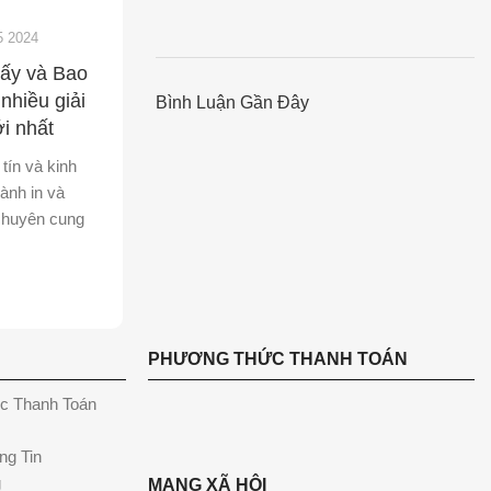
5 2024
iấy và Bao
nhiều giải
Bình Luận Gần Đây
i nhất
tín và kinh
ành in và
 chuyên cung
PHƯƠNG THỨC THANH TOÁN
c Thanh Toán
ng Tin
g
MẠNG XÃ HỘI