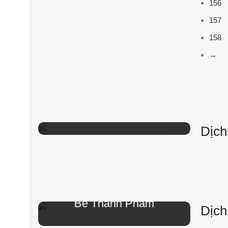
156
157
158
→
In Ấn - Gia Công
Cán màng theo yêu cầu
đầy đủ quy cách
Dịch
In Ấn - Gia Công
Bế Thành Phẩm
Dịch