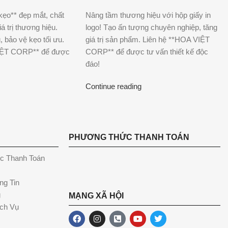
kẹo** đẹp mắt, chất
Nâng tầm thương hiệu với hộp giấy in
á trị thương hiệu.
logo! Tạo ấn tượng chuyên nghiệp, tăng
, bảo vệ kẹo tối ưu.
giá trị sản phẩm. Liên hệ **HOA VIỆT
VIỆT CORP** để được
CORP** để được tư vấn thiết kế độc
đáo!
Continue reading
PHƯƠNG THỨC THANH TOÁN
c Thanh Toán
ng Tin
g
MẠNG XÃ HỘI
ch Vụ