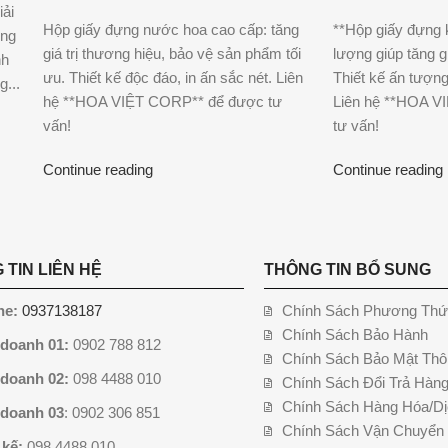
iải
Hộp giấy đựng nước hoa cao cấp: tăng
**Hộp giấy đựng 
ông
giá trị thương hiệu, bảo vệ sản phẩm tối
lượng giúp tăng gi
nh
ưu. Thiết kế độc đáo, in ấn sắc nét. Liên
Thiết kế ấn tượng
g...
hệ **HOA VIỆT CORP** để được tư
Liên hệ **HOA 
vấn!
tư vấn!
Continue reading
Continue reading
 TIN LIÊN HỆ
THÔNG TIN BỔ SUNG
ne:
0937138187
Chính Sách Phương Thứ
Chính Sách Bảo Hành
 doanh 01:
0902 788 812
Chính Sách Bảo Mật Thô
 doanh 02:
098 4488 010
Chính Sách Đổi Trả Hàn
Chính Sách Hàng Hóa/Dị
 doanh 03
: 0902 306 851
Chính Sách Vận Chuyển
 kế:
098 4488 010