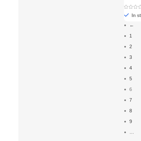
In s
←
1
2
3
4
5
6
7
8
9
…