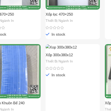
 670×250
Xốp lọc 470×250
 Ngành In
Thiết Bị Ngành In
tock
In stock
Xốp 300x380x12
Thiết Bị Ngành In
In stock
 Khuôn Bế 240
Xốp
 Ngành In
Thi