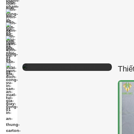
Chuyên cung cấp
Thiết Bị Ngành In
Thiế