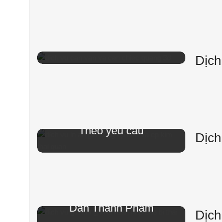
In Ấn - Gia Công
Cán Vân &
Chiếc Quang 3D
Dịch
In Ấn - Gia Công
Ép Nhũ & Ép Kim
Theo yêu cầu
Dịch
In Ấn - Gia Công
Dán Hộp
Dán Thành Phẩm
Dịch