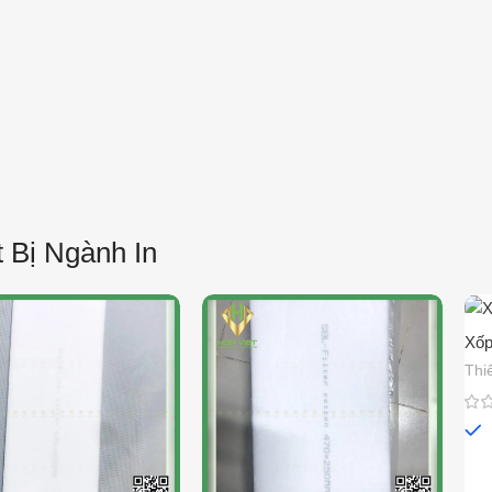
bao bì.
t Bị Ngành In
Xốp
Thi