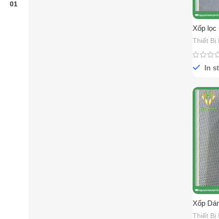
Xốp lọc
Thiết Bị
In s
Xốp Dán
Thiết Bị