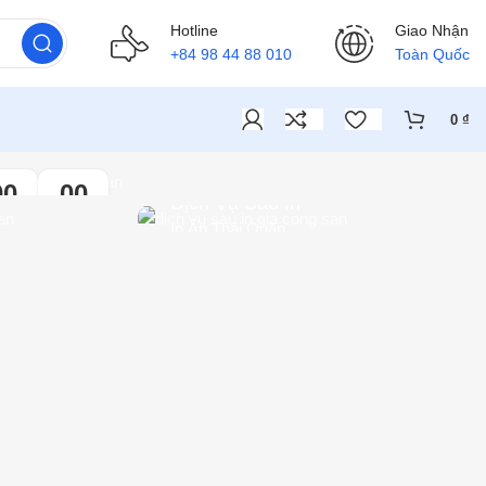
Hotline
Giao Nhận
+84 98 44 88 010
Toàn Quốc
0
₫
m Nay
00
00
Dịch Vụ Sau In
in
Sc
In Ấn Thái Quân
Xem dịch vụ
ết Kế
Sản Xuất
Việt
iết kế mẫu sản
 xuất các loại