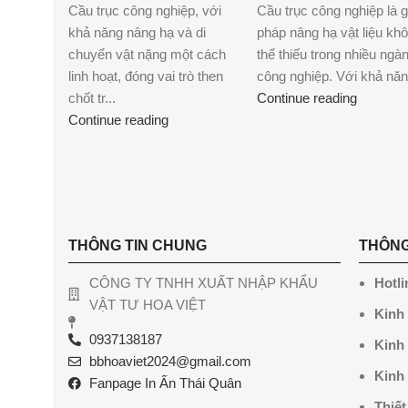
Cầu trục công nghiệp, với
Cầu trục công nghiệp là g
khả năng nâng hạ và di
pháp nâng hạ vật liệu kh
chuyển vật nặng một cách
thể thiếu trong nhiều ngà
linh hoạt, đóng vai trò then
công nghiệp. Với khả năn
chốt tr...
Continue reading
Continue reading
THÔNG TIN CHUNG
THÔNG
CÔNG TY TNHH XUẤT NHẬP KHẨU
Hotli
VẬT TƯ HOA VIỆT
Kinh
0937138187
Kinh
bbhoaviet2024@gmail.com
Kinh
Fanpage In Ấn Thái Quân
Thiết