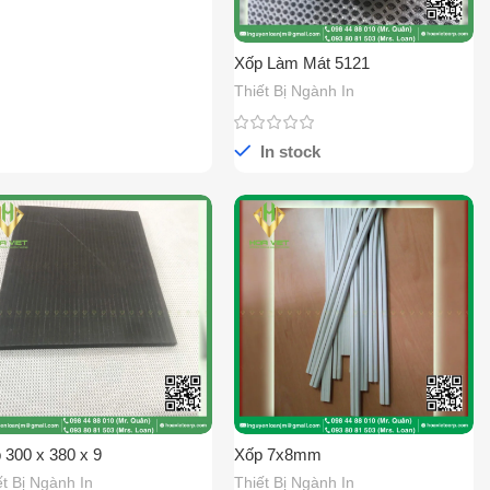
Xốp Làm Mát 5121
Thiết Bị Ngành In
In stock
 300 x 380 x 9
Xốp 7x8mm
ết Bị Ngành In
Thiết Bị Ngành In