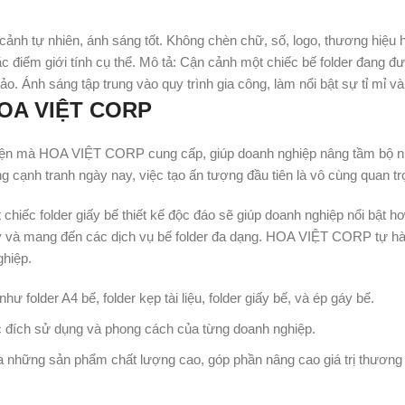
OA VIỆT CORP
 diện mà HOA VIỆT CORP cung cấp, giúp doanh nghiệp nâng tầm bộ 
g cạnh tranh ngày nay, việc tạo ấn tượng đầu tiên là vô cùng quan tr
chiếc folder giấy bế thiết kế độc đáo sẽ giúp doanh nghiệp nổi bật h
y và mang đến các dịch vụ bế folder đa dạng. HOA VIỆT CORP tự hà
ghiệp.
ư folder A4 bế, folder kẹp tài liệu, folder giấy bế, và ép gáy bế.
c đích sử dụng và phong cách của từng doanh nghiệp.
 ra những sản phẩm chất lượng cao, góp phần nâng cao giá trị thương