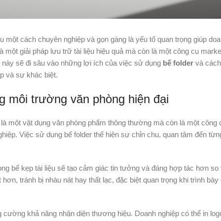
liệu một cách chuyên nghiệp và gọn gàng là yếu tố quan trọng giúp do
à một giải pháp lưu trữ tài liệu hiệu quả mà còn là một công cụ market
 này sẽ đi sâu vào những lợi ích của việc sử dụng
bế folder
và cách
p và sự khác biệt.
g môi trường văn phòng hiện đại
hỉ là một vật dụng văn phòng phẩm thông thường mà còn là một công 
ệp. Việc sử dụng bế folder thể hiện sự chỉn chu, quan tâm đến từng 
g bế kẹp tài liệu sẽ tạo cảm giác tin tưởng và đáng hợp tác hơn so v
 hơn, tránh bị nhàu nát hay thất lạc, đặc biệt quan trọng khi trình bà
g cường khả năng nhận diện thương hiệu. Doanh nghiệp có thể in log