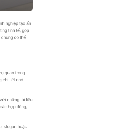
anh nghiệp tạo ấn
ing tinh tế, góp
 chúng có thể
cụ quan trọng
chi tiết nhỏ
ới những tài liệu
y các hợp đồng,
o, slogan hoặc