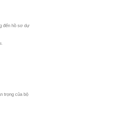
ng đến hồ sơ dự
u.
an trọng của bộ