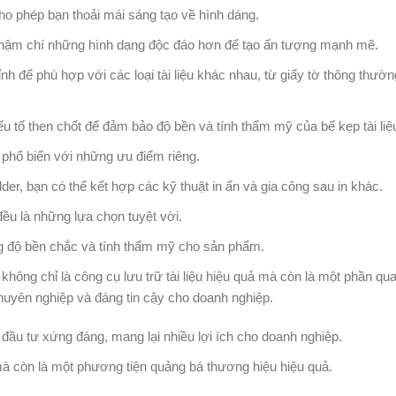
 cho phép bạn thoải mái sáng tạo về hình dáng.
 thậm chí những hình dạng độc đáo hơn để tạo ấn tượng mạnh mẽ.
nh để phù hợp với các loại tài liệu khác nhau, từ giấy tờ thông thườ
ếu tố then chốt để đảm bảo độ bền và tính thẩm mỹ của bế kẹp tài liệ
 phổ biến với những ưu điểm riêng.
er, bạn có thể kết hợp các kỹ thuật in ấn và gia công sau in khác.
 đều là những lựa chọn tuyệt vời.
ng độ bền chắc và tính thẩm mỹ cho sản phẩm.
 không chỉ là công cụ lưu trữ tài liệu hiệu quả mà còn là một phần qu
huyên nghiệp và đáng tin cậy cho doanh nghiệp.
 đầu tư xứng đáng, mang lại nhiều lợi ích cho doanh nghiệp.
mà còn là một phương tiện quảng bá thương hiệu hiệu quả.