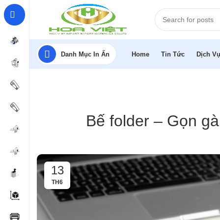
Danh Mục In Ấn
Home
Tin Tức
Dịch Vụ
Bế folder – Gọn gà
13
TH6