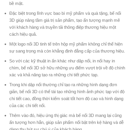
bề mặt.
Đặc biệt trong lĩnh vực bao bì mỹ phẩm và quà tặng, bế nổi
3D giúp nâng tầm giá trị sản phẩm, tạo ấn tượng mạnh mẽ
với khách hàng và truyền tải thông điệp thương hiệu một
cách hiệu quả.
Một logo nổi 3D tinh tế trên hộp mỹ phẩm không chỉ thể hiện
sự sang trọng mà còn khẳng định đẳng cấp của thương hiệu.
So với các kỹ thuật in ấn khác như dập nổi, in nổi hay in
chìm, bế nổi 3D sở hữu những ưu điểm vượt trội về độ chính
xác và khả năng tạo ra những chi tiết phức tạp.
Trong khi dập nổi thường chỉ tạo ra những hình dạng đơn
giản, bế nổi 3D có thể tái tạo những hình ảnh phức tạp với độ
chi tiết cao, đồng thời kiểm soát tốt hơn độ cao và hình dạng
của các chi tiết nổi.
Thêm vào đó, hiệu ứng thị giác mà bế nổi 3D mang lại cũng
ấn tượng hơn hẳn, giúp sản phẩm nổi bật trên kệ hàng và dễ
dàng thu hút sự chú ý của khách hàng.