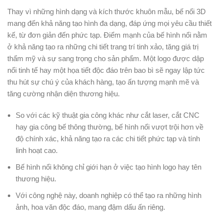
Thay vì những hình dạng và kích thước khuôn mẫu, bế nổi 3D
mang đến khả năng tạo hình đa dạng, đáp ứng mọi yêu cầu thiết
kế, từ đơn giản đến phức tạp. Điểm mạnh của bế hình nổi nằm
ở khả năng tạo ra những chi tiết trang trí tinh xảo, tăng giá trị
thẩm mỹ và sự sang trọng cho sản phẩm. Một logo được dập
nổi tinh tế hay một họa tiết độc đáo trên bao bì sẽ ngay lập tức
thu hút sự chú ý của khách hàng, tạo ấn tượng mạnh mẽ và
tăng cường nhận diện thương hiệu.
So với các kỹ thuật gia công khác như cắt laser, cắt CNC
hay gia công bế thông thường, bế hình nổi vượt trội hơn về
độ chính xác, khả năng tạo ra các chi tiết phức tạp và tính
linh hoạt cao.
Bế hình nổi không chỉ giới hạn ở việc tạo hình logo hay tên
thương hiệu.
Với công nghệ này, doanh nghiệp có thể tạo ra những hình
ảnh, hoa văn độc đáo, mang đậm dấu ấn riêng.