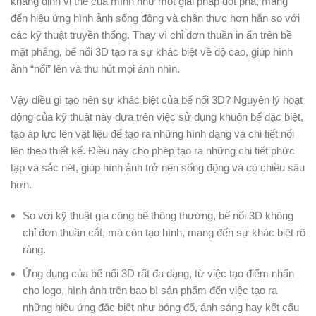
khẳng định vị thế của mình như một giải pháp đột phá, mang
đến hiệu ứng hình ảnh sống động và chân thực hơn hẳn so với
các kỹ thuật truyền thống. Thay vì chỉ đơn thuần in ấn trên bề
mặt phẳng, bế nổi 3D tạo ra sự khác biệt về độ cao, giúp hình
ảnh “nổi” lên và thu hút mọi ánh nhìn.
Vậy điều gì tạo nên sự khác biệt của bế nổi 3D? Nguyên lý hoạt
động của kỹ thuật này dựa trên việc sử dụng khuôn bế đặc biệt,
tạo áp lực lên vật liệu để tạo ra những hình dạng và chi tiết nổi
lên theo thiết kế. Điều này cho phép tạo ra những chi tiết phức
tạp và sắc nét, giúp hình ảnh trở nên sống động và có chiều sâu
hơn.
So với kỹ thuật gia công bế thông thường, bế nổi 3D không
chỉ đơn thuần cắt, mà còn tạo hình, mang đến sự khác biệt rõ
ràng.
Ứng dụng của bế nổi 3D rất đa dạng, từ việc tạo điểm nhấn
cho logo, hình ảnh trên bao bì sản phẩm đến việc tạo ra
những hiệu ứng đặc biệt như bóng đổ, ánh sáng hay kết cấu