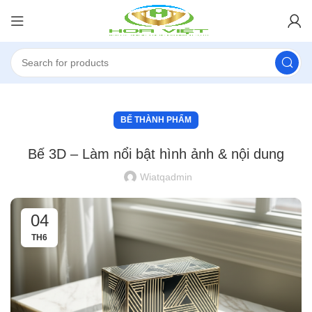
BẾ THÀNH PHẨM
Bế 3D – Làm nổi bật hình ảnh & nội dung
Wiatqadmin
04
TH6