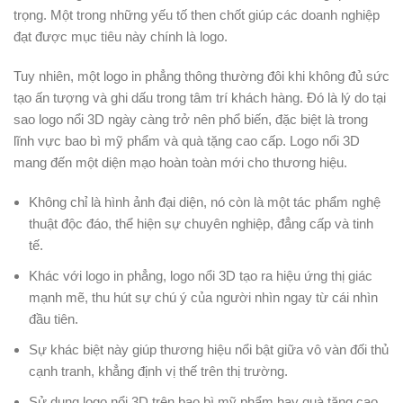
trọng. Một trong những yếu tố then chốt giúp các doanh nghiệp
đạt được mục tiêu này chính là logo.
Tuy nhiên, một logo in phẳng thông thường đôi khi không đủ sức
tạo ấn tượng và ghi dấu trong tâm trí khách hàng. Đó là lý do tại
sao logo nổi 3D ngày càng trở nên phổ biến, đặc biệt là trong
lĩnh vực bao bì mỹ phẩm và quà tặng cao cấp. Logo nổi 3D
mang đến một diện mạo hoàn toàn mới cho thương hiệu.
Không chỉ là hình ảnh đại diện, nó còn là một tác phẩm nghệ
thuật độc đáo, thể hiện sự chuyên nghiệp, đẳng cấp và tinh
tế.
Khác với logo in phẳng, logo nổi 3D tạo ra hiệu ứng thị giác
mạnh mẽ, thu hút sự chú ý của người nhìn ngay từ cái nhìn
đầu tiên.
Sự khác biệt này giúp thương hiệu nổi bật giữa vô vàn đối thủ
cạnh tranh, khẳng định vị thế trên thị trường.
Sử dụng logo nổi 3D trên bao bì mỹ phẩm hay quà tặng cao