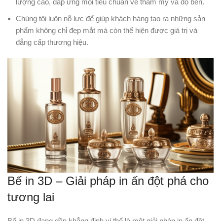
lượng cao, đáp ứng mọi tiêu chuẩn về thẩm mỹ và độ bền.
Chúng tôi luôn nỗ lực để giúp khách hàng tạo ra những sản
phẩm không chỉ đẹp mắt mà còn thể hiện được giá trị và
đẳng cấp thương hiệu.
Bế in 3D – Giải pháp in ấn đột phá cho
tương lai
Bế in 3D đang dần khẳng định vị thế là một giải pháp in ấn đột