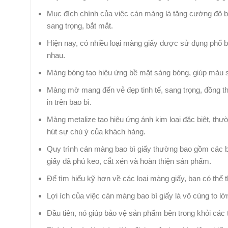
Mục đích chính của việc cán màng là tăng cường độ b
sang trọng, bắt mắt.
Hiện nay, có nhiều loại màng giấy được sử dụng phổ b
nhau.
Màng bóng tạo hiệu ứng bề mặt sáng bóng, giúp màu sắ
Màng mờ mang đến vẻ đẹp tinh tế, sang trọng, đồng th
in trên bao bì.
Màng metalize tạo hiệu ứng ánh kim loại đặc biệt, th
hút sự chú ý của khách hàng.
Quy trình cán màng bao bì giấy thường bao gồm các b
giấy đã phủ keo, cắt xén và hoàn thiện sản phẩm.
Để tìm hiểu kỹ hơn về các loại màng giấy, bạn có thể
Lợi ích của việc cán màng bao bì giấy là vô cùng to lớ
Đầu tiên, nó giúp bảo vệ sản phẩm bên trong khỏi các 