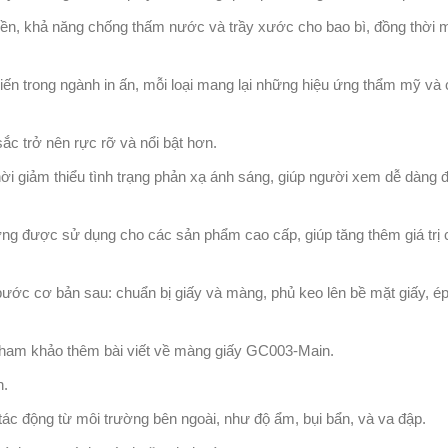
ền, khả năng chống thấm nước và trầy xước cho bao bì, đồng thời m
iến trong ngành in ấn, mỗi loại mang lại những hiệu ứng thẩm mỹ v
c trở nên rực rỡ và nổi bật hơn.
ời giảm thiểu tình trạng phản xạ ánh sáng, giúp người xem dễ dàng đ
ường được sử dụng cho các sản phẩm cao cấp, giúp tăng thêm giá trị
ước cơ bản sau: chuẩn bị giấy và màng, phủ keo lên bề mặt giấy, ép
 tham khảo thêm bài viết về màng giấy GC003-Main.
n.
tác động từ môi trường bên ngoài, như độ ẩm, bụi bẩn, và va đập.