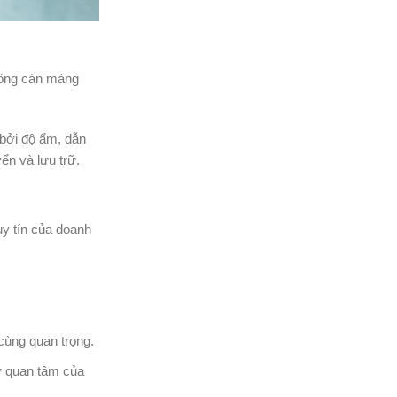
không cán màng
 bởi độ ẩm, dẫn
ển và lưu trữ.
y tín của doanh
 cùng quan trọng.
ự quan tâm của