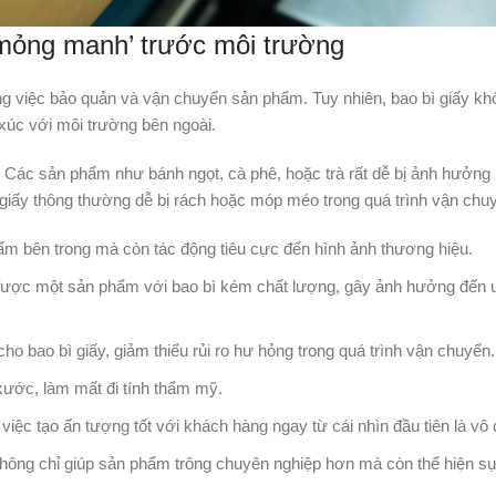
‘mỏng manh’ trước môi trường
rong việc bảo quản và vận chuyển sản phẩm. Tuy nhiên, bao bì giấy 
p xúc với môi trường bên ngoài.
 Các sản phẩm như bánh ngọt, cà phê, hoặc trà rất dễ bị ảnh hưởng
giấy thông thường dễ bị rách hoặc móp méo trong quá trình vận chuy
m bên trong mà còn tác động tiêu cực đến hình ảnh thương hiệu.
được một sản phẩm với bao bì kém chất lượng, gây ảnh hưởng đến u
o bao bì giấy, giảm thiểu rủi ro hư hỏng trong quá trình vận chuyển.
xước, làm mất đi tính thẩm mỹ.
việc tạo ấn tượng tốt với khách hàng ngay từ cái nhìn đầu tiên là vô
 không chỉ giúp sản phẩm trông chuyên nghiệp hơn mà còn thể hiện s