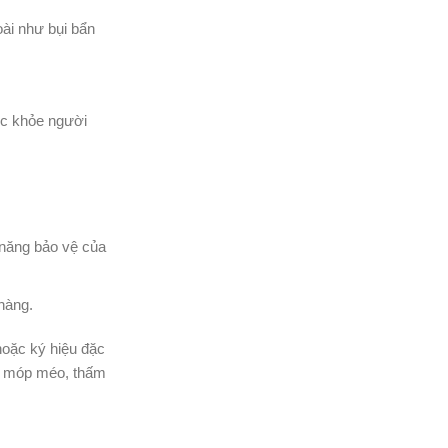
ài như bụi bẩn
ức khỏe người
 năng bảo vệ của
hàng.