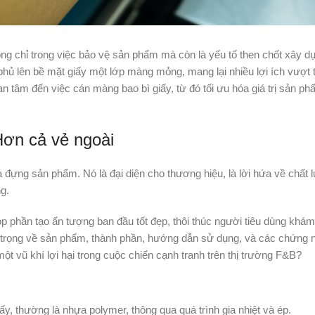
ông chỉ trong việc bảo vệ sản phẩm mà còn là yếu tố then chốt xây d
hủ lên bề mặt giấy một lớp màng mỏng, mang lại nhiều lợi ích vượt tr
n tâm đến việc cán màng bao bì giấy, từ đó tối ưu hóa giá trị sản p
ơn cả vẻ ngoài
đựng sản phẩm. Nó là đại diện cho thương hiệu, là lời hứa về chất l
g.
góp phần tạo ấn tượng ban đầu tốt đẹp, thôi thúc người tiêu dùng kh
uan trọng về sản phẩm, thành phần, hướng dẫn sử dụng, và các chứng 
ột vũ khí lợi hại trong cuộc chiến cạnh tranh trên thị trường F&B?
y, thường là nhựa polymer, thông qua quá trình gia nhiệt và ép.