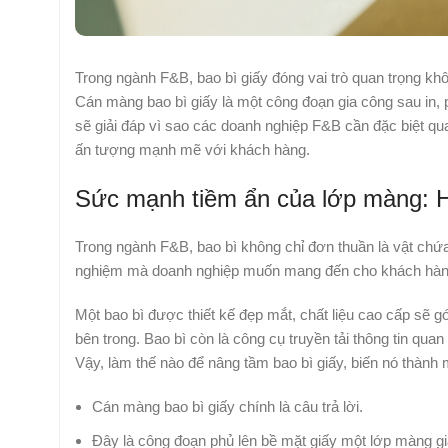
Trong ngành F&B, bao bì giấy đóng vai trò quan trọng kh
Cán màng bao bì giấy là một công đoạn gia công sau in, p
sẽ giải đáp vì sao các doanh nghiệp F&B cần đặc biệt qua
ấn tượng mạnh mẽ với khách hàng.
Sức mạnh tiềm ẩn của lớp màng: H
Trong ngành F&B, bao bì không chỉ đơn thuần là vật chứa 
nghiệm mà doanh nghiệp muốn mang đến cho khách hàn
Một bao bì được thiết kế đẹp mắt, chất liệu cao cấp sẽ 
bên trong. Bao bì còn là công cụ truyền tải thông tin q
Vậy, làm thế nào để nâng tầm bao bì giấy, biến nó thành m
Cán màng bao bì giấy chính là câu trả lời.
Đây là công đoạn phủ lên bề mặt giấy một lớp màng giấ