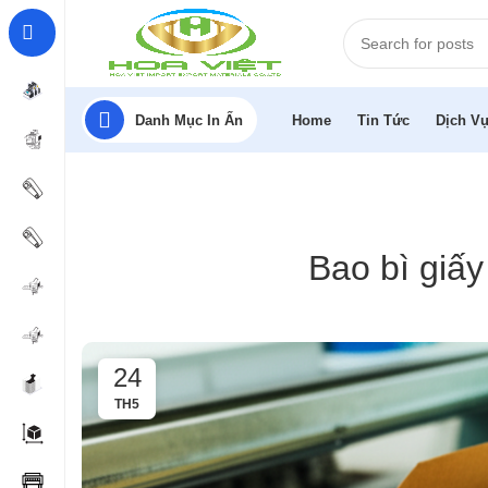
Danh Mục In Ấn
Home
Tin Tức
Dịch Vụ
Bao bì giấ
24
TH5