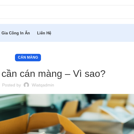
 Gia Công In Ấn
Liên Hệ
CÁN MÀNG
y cần cán màng – Vì sao?
Posted by
Wiatqadmin