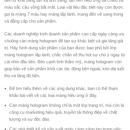
đến từ khả năng tán xạ ánh sáng, tạo nên hiệu ứng ba chiều và
màu sắc cầu vồng bắt mắt. Loại vật liệu đặc biệt này còn được
gọi là màng 7 màu hay màng lấp lánh, mang đến vẻ sang trọng
và đẳng cấp cho sản phẩm.
Các doanh nghiệp kinh doanh sản phẩm cao cấp ngày càng ưa
chuộng cán màng hologram để tạo sự khác biệt và gia tăng giá
trị. Hãy hình dung sản phẩm của bạn được bao phủ bởi lớp
màng hologram lấp lánh, chắc chắn sẽ thu hút sự chú ý ngay từ
cái nhìn đầu tiên. Bên cạnh tính thẩm mỹ, màng hologram còn
giúp bảo vệ sản phẩm khỏi các tác động bên ngoài, kéo dài tuổi
thọ và tăng độ bền.
Để tìm hiểu thêm về các ứng dụng khác, bạn có thể tham
khảo bài viết về các loại màng hiệu ứng ở đây.
Cán màng hologram không chỉ là một lớp trang trí, mà còn là
công cụ marketing hiệu quả, truyền tải thông điệp về chất
lượng và sự độc đáo.
Các nhà thiết kế và sản xuất ngày càng sáng tạo trong việc