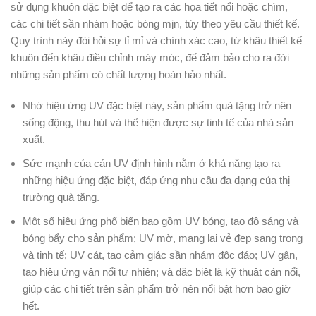
sử dụng khuôn đặc biệt để tạo ra các họa tiết nổi hoặc chìm,
các chi tiết sần nhám hoặc bóng mịn, tùy theo yêu cầu thiết kế.
Quy trình này đòi hỏi sự tỉ mỉ và chính xác cao, từ khâu thiết kế
khuôn đến khâu điều chỉnh máy móc, để đảm bảo cho ra đời
những sản phẩm có chất lượng hoàn hảo nhất.
Nhờ hiệu ứng UV đặc biệt này, sản phẩm quà tặng trở nên
sống động, thu hút và thể hiện được sự tinh tế của nhà sản
xuất.
Sức mạnh của cán UV định hình nằm ở khả năng tạo ra
những hiệu ứng đặc biệt, đáp ứng nhu cầu đa dạng của thị
trường quà tặng.
Một số hiệu ứng phổ biến bao gồm UV bóng, tạo độ sáng và
bóng bẩy cho sản phẩm; UV mờ, mang lại vẻ đẹp sang trọng
và tinh tế; UV cát, tạo cảm giác sần nhám độc đáo; UV gân,
tạo hiệu ứng vân nổi tự nhiên; và đặc biệt là kỹ thuật cán nổi,
giúp các chi tiết trên sản phẩm trở nên nổi bật hơn bao giờ
hết.