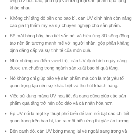
ứng UV độc đáo, phù hợp với từng loại sản phẩm quà tặng
khác nhau.
Không chỉ tăng độ bền cho bao bì, cán UV định hình còn nâng
cao giá trị thẩm mỹ và sự chuyên nghiệp cho sản phẩm.
Bề mặt bóng bẩy, họa tiết sắc nét và hiệu ứng 3D sống động
tạo nên ấn tượng mạnh mẽ với người nhận, góp phần khẳng
định đẳng cấp và sự tinh tế của món quà.
Nhờ những ưu điểm vượt trội, cán UV định hình ngày càng
được ưa chuộng trong ngành sản xuất bao bì quà tặng.
Nó không chỉ giúp bảo vệ sản phẩm mà còn là một yếu tố
quan trọng tạo nên sự khác biệt và thu hút khách hàng.
Việc sử dụng màng UV họa tiết đa dạng cũng giúp các sản
phẩm quà tặng trở nên độc đáo và cá nhân hóa hơn.
Ép UV nổi là một kỹ thuật phổ biến để làm nổi bật các chi tiết
quan trọng trên bao bì, tạo ra một hiệu ứng thị giác ấn tượng.
Bên cạnh đó, cán UV bóng mang lại vẻ ngoài sang trọng và