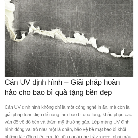
Cán UV định hình – Giải pháp hoàn
hảo cho bao bì quà tặng bền đẹp
Cán UV định hình không chỉ là một công nghệ in ấn, mà còn là
giải pháp toàn diện để nâng tầm bao bì quà tặng, khắc phục các
vấn đề về độ bền và thẩm mỹ thường gặp. Lớp màng UV định
hình đóng vai trò như một lá chắn, bảo vệ bề mặt bao bì khỏi
những tác động tiêu cực từ bên ngoài như trầy xước, phai màu