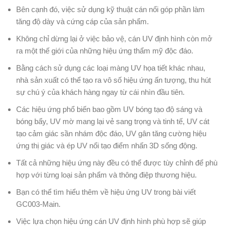
Bên cạnh đó, việc sử dụng kỹ thuật cán nổi góp phần làm
tăng độ dày và cứng cáp của sản phẩm.
Không chỉ dừng lại ở việc bảo vệ, cán UV định hình còn mở
ra một thế giới của những hiệu ứng thẩm mỹ độc đáo.
Bằng cách sử dụng các loại màng UV họa tiết khác nhau,
nhà sản xuất có thể tạo ra vô số hiệu ứng ấn tượng, thu hút
sự chú ý của khách hàng ngay từ cái nhìn đầu tiên.
Các hiệu ứng phổ biến bao gồm UV bóng tạo độ sáng và
bóng bẩy, UV mờ mang lại vẻ sang trọng và tinh tế, UV cát
tạo cảm giác sần nhám độc đáo, UV gân tăng cường hiệu
ứng thị giác và ép UV nổi tạo điểm nhấn 3D sống động.
Tất cả những hiệu ứng này đều có thể được tùy chỉnh để phù
hợp với từng loại sản phẩm và thông điệp thương hiệu.
Bạn có thể tìm hiểu thêm về hiệu ứng UV trong bài viết
GC003-Main.
Việc lựa chọn hiệu ứng cán UV định hình phù hợp sẽ giúp