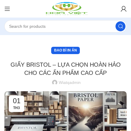
BAO BÌ IN ẤN
GIẤY BRISTOL – LỰA CHỌN HOÀN HẢO
CHO CÁC ẤN PHẨM CAO CẤP
Wiatqadmin
01
TH3