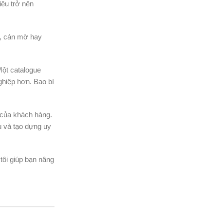
iệu trở nên
g, cán mờ hay
Một catalogue
ghiệp hơn. Bao bì
 của khách hàng.
u và tạo dựng uy
tôi giúp bạn nâng