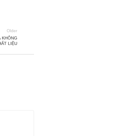
Older
À KHÔNG
HẤT LIỆU