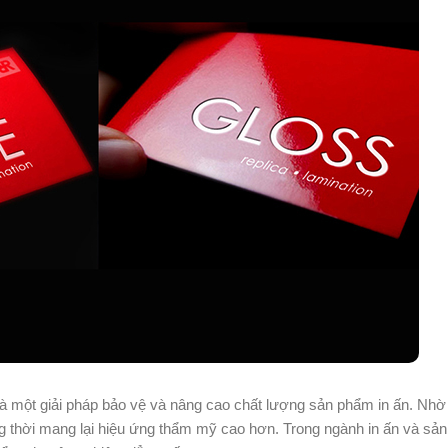
 là một giải pháp bảo vệ và nâng cao chất lượng sản phẩm in ấn. Nhờ
g thời mang lại hiệu ứng thẩm mỹ cao hơn. Trong ngành in ấn và sản 