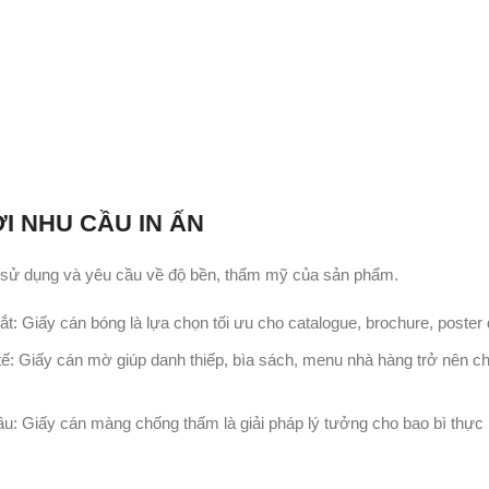
I NHU CẦU IN ẤN
h sử dụng và yêu cầu về độ bền, thẩm mỹ của sản phẩm.
t: Giấy cán bóng là lựa chọn tối ưu cho catalogue, brochure, poster
ế: Giấy cán mờ giúp danh thiếp, bìa sách, menu nhà hàng trở nên c
: Giấy cán màng chống thấm là giải pháp lý tưởng cho bao bì thự