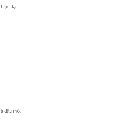
hiện đại.
và dầu mỡ.