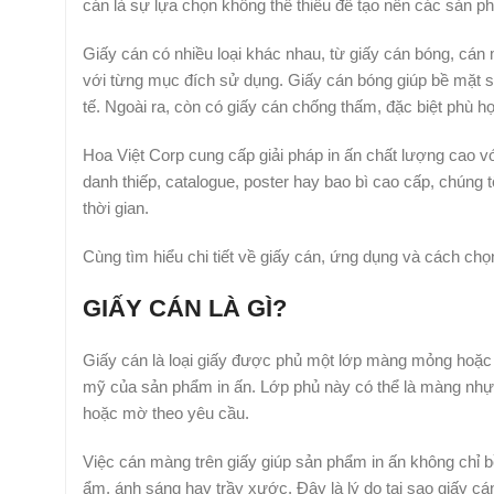
cán là sự lựa chọn không thể thiếu để tạo nên các sản 
Giấy cán có nhiều loại khác nhau, từ giấy cán bóng, cán
với từng mục đích sử dụng. Giấy cán bóng giúp bề mặt sả
tế. Ngoài ra, còn có giấy cán chống thấm, đặc biệt phù 
Hoa Việt Corp cung cấp giải pháp in ấn chất lượng cao vớ
danh thiếp, catalogue, poster hay bao bì cao cấp, chúng 
thời gian.
Cùng tìm hiểu chi tiết về giấy cán, ứng dụng và cách chọ
GIẤY CÁN LÀ GÌ?
Giấy cán là loại giấy được phủ một lớp màng mỏng hoặc 
mỹ của sản phẩm in ấn. Lớp phủ này có thể là màng nhự
hoặc mờ theo yêu cầu.
Việc cán màng trên giấy giúp sản phẩm in ấn không chỉ
ẩm, ánh sáng hay trầy xước. Đây là lý do tại sao giấy cá