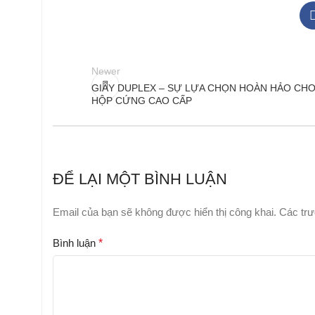
Newer
GIẤY DUPLEX – SỰ LỰA CHỌN HOÀN HẢO CHO
HỘP CỨNG CAO CẤP
ĐỂ LẠI MỘT BÌNH LUẬN
Email của bạn sẽ không được hiển thị công khai.
Các tr
Bình luận
*