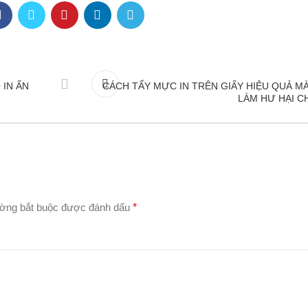
 IN ẤN
CÁCH TẨY MỰC IN TRÊN GIẤY HIỆU QUẢ M
LÀM HƯ HẠI C
ường bắt buộc được đánh dấu
*