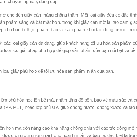
phẩm chuyên nghiệp, đẳng cấp.
 mờ cho đến giấy cán màng chống thấm. Mỗi loại giấy đều có đặc tính
n phẩm sáng và bắt mắt hơn, trong khi giấy cán mờ lại tạo cảm giác
hợp cho bao bì thực phẩm, bảo vệ sản phẩm khỏi tác động từ môi trư
i các loại giấy cán đa dạng, giúp khách hàng tối ưu hóa sản phẩm củ
tôi luôn có giải pháp phù hợp để giúp sản phẩm của bạn nổi bật và b
n loại giấy phù hợp để tối ưu hóa sản phẩm in ấn của bạn.
lớp phủ hóa học lên bề mặt nhằm tăng độ bền, bảo vệ màu sắc và cải
a (PP, PET) hoặc lớp phủ UV, giúp chống nước, chống xước và tạo 
 bền hơn mà còn nâng cao khả năng chống chịu với các tác động môi
n được ứng dụng rộng rãi trong ngành in ấn và bao bì, đặc biệt là tr