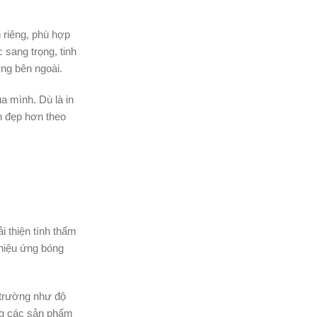
 riêng, phù hợp
 sang trọng, tinh
ờng bên ngoài.
a mình. Dù là in
ền đẹp hơn theo
 thiện tính thẩm
hiệu ứng bóng
 trường như độ
ong các sản phẩm