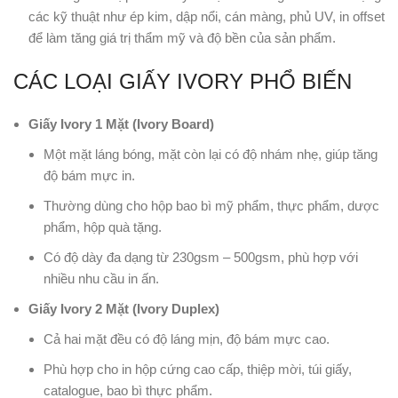
các kỹ thuật như ép kim, dập nổi, cán màng, phủ UV, in offset
để làm tăng giá trị thẩm mỹ và độ bền của sản phẩm.
CÁC LOẠI GIẤY IVORY PHỔ BIẾN
Giấy Ivory 1 Mặt (Ivory Board)
Một mặt láng bóng, mặt còn lại có độ nhám nhẹ, giúp tăng
độ bám mực in.
Thường dùng cho hộp bao bì mỹ phẩm, thực phẩm, dược
phẩm, hộp quà tặng.
Có độ dày đa dạng từ 230gsm – 500gsm, phù hợp với
nhiều nhu cầu in ấn.
Giấy Ivory 2 Mặt (Ivory Duplex)
Cả hai mặt đều có độ láng mịn, độ bám mực cao.
Phù hợp cho in hộp cứng cao cấp, thiệp mời, túi giấy,
catalogue, bao bì thực phẩm.