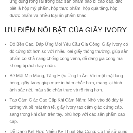
ứng dụng rộng rãi trong các sản phẩm bao bì cao cấp, đặc
biệt là hộp mỹ phẩm, hộp thực phẩm, hộp quà tặng, hộp
dược phẩm và nhiều loại ấn phẩm khác.
ƯU ĐIỂM NỔI BẬT CỦA GIẤY IVORY
Độ Bền Cao, Đáp Ứng Mọi Yêu Cầu Gia Công: Giấy Ivory có
độ cứng tốt hơn so với nhiều loại giấy thông thường, giúp sản
phẩm có khả năng chống cong vênh, dễ dàng gia công mà
không bị rách hay nhăn.
Bề Mặt Mịn Màng, Tăng Hiệu Ứng In Ấn: Với một mặt láng
bóng, giấy Ivory giúp mực in bám chắc hơn, mang lại hình
ảnh sắc nét, màu sắc chân thực và rõ ràng hơn.
Tạo Cảm Giác Cao Cấp Khi Cầm Nắm: Nhờ vào độ dày lý
tưởng và bề mặt tinh tế, giấy Ivory tạo cảm giác cứng cáp,
sang trọng khi cầm trên tay, phù hợp với các sản phẩm cao
cấp.
Dễ Dàng Kết Hợp Nhiều Kỹ Thuật Gia Công: Có thể sử dụng