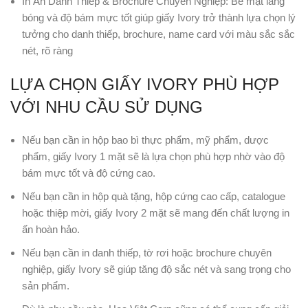
In Ấn Danh Thiếp & Brochure Chuyên Nghiệp: Bề mặt láng
bóng và độ bám mực tốt giúp giấy Ivory trở thành lựa chọn lý
tưởng cho danh thiếp, brochure, name card với màu sắc sắc
nét, rõ ràng
LỰA CHỌN GIẤY IVORY PHÙ HỢP
VỚI NHU CẦU SỬ DỤNG
Nếu bạn cần in hộp bao bì thực phẩm, mỹ phẩm, dược
phẩm, giấy Ivory 1 mặt sẽ là lựa chọn phù hợp nhờ vào độ
bám mực tốt và độ cứng cao.
Nếu bạn cần in hộp quà tặng, hộp cứng cao cấp, catalogue
hoặc thiệp mời, giấy Ivory 2 mặt sẽ mang đến chất lượng in
ấn hoàn hảo.
Nếu bạn cần in danh thiếp, tờ rơi hoặc brochure chuyên
nghiệp, giấy Ivory sẽ giúp tăng độ sắc nét và sang trọng cho
sản phẩm.