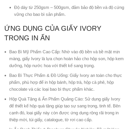
Độ dày từ 250gsm – 500gsm, đảm bảo độ bền và độ cứng
vững cho bao bì sản phẩm.
ỨNG DỤNG CỦA GIẤY IVORY
TRONG IN ẤN
Bao Bì Mỹ Phẩm Cao Cấp: Nhờ vào độ bền và bề mặt mịn
màng, giấy Ivory là lựa chọn hoàn hảo cho hộp son, hộp kem
dưỡng, hộp nước hoa với thiết kế sang trọng.
Bao Bì Thực Phẩm & Đồ Uống: Giấy Ivory an toàn cho thực
phẩm, phù hợp để in hộp bánh, hộp trà, hộp cà phê, hộp
chocolate và các loại bao bì thực phẩm khác.
Hộp Quà Tặng & Ấn Phẩm Quảng Cáo: Sử dụng giấy Ivory
để thiết kế hộp quà tặng giúp tạo sự sang trọng, tinh tế. Bên
cạnh đó, loại giấy này còn được ứng dụng rộng rãi trong in
thiệp mời, túi giấy, catalogue, tờ rơi cao cấp.