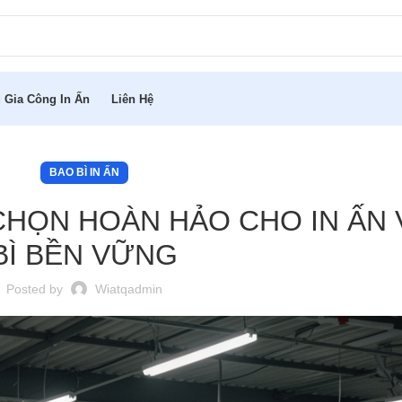
 Gia Công In Ấn
Liên Hệ
BAO BÌ IN ẤN
 CHỌN HOÀN HẢO CHO IN ẤN 
BÌ BỀN VỮNG
Posted by
Wiatqadmin