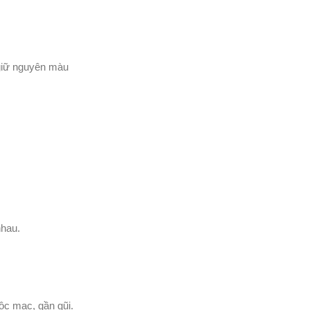
 giữ nguyên màu
nhau.
ộc mạc, gần gũi.