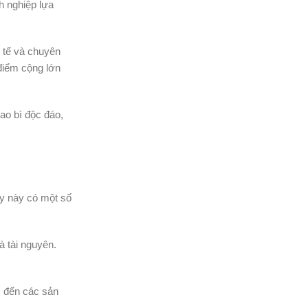
h nghiệp lựa
h tế và chuyên
 điểm cộng lớn
ao bì độc đáo,
ấy này có một số
à tài nguyên.
m đến các sản