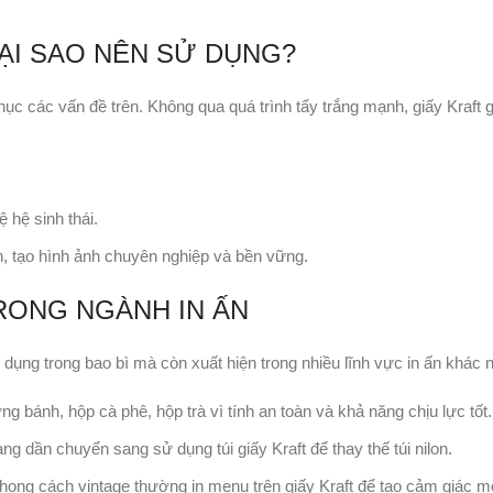
TẠI SAO NÊN SỬ DỤNG?
phục các vấn đề trên. Không qua quá trình tẩy trắng mạnh, giấy Kraft
 hệ sinh thái.
, tạo hình ảnh chuyên nghiệp và bền vững.
RONG NGÀNH IN ẤN
dụng trong bao bì mà còn xuất hiện trong nhiều lĩnh vực in ấn khác 
 bánh, hộp cà phê, hộp trà vì tính an toàn và khả năng chịu lực tốt.
g dần chuyển sang sử dụng túi giấy Kraft để thay thế túi nilon.
ong cách vintage thường in menu trên giấy Kraft để tạo cảm giác m