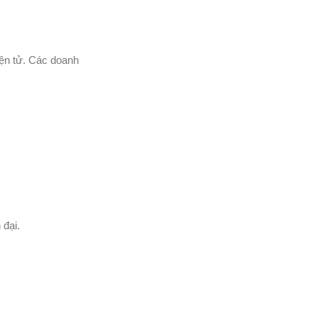
iện tử. Các doanh
 đại.