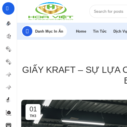
Danh Mục In Ấn
Home
Tin Tức
Dịch Vụ
GIẤY KRAFT – SỰ LỰA
01
TH3