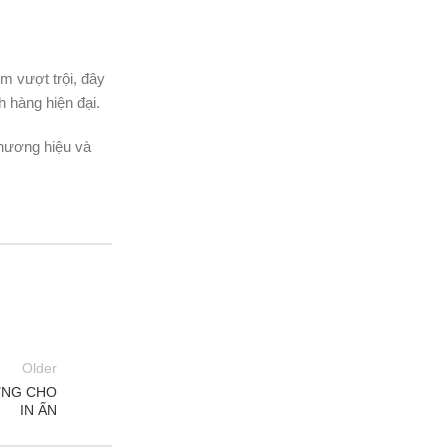
m vượt trội, đây
h hàng hiện đại.
thương hiệu và
Older
ỮNG CHO
IN ẤN