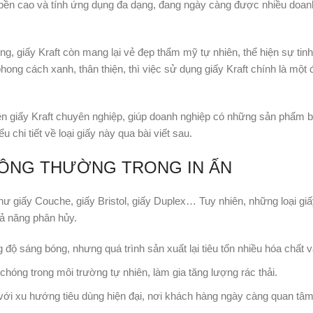
 bền cao và tính ứng dụng đa dạng, đang ngày càng được nhiều doan
ng, giấy Kraft còn mang lại vẻ đẹp thẩm mỹ tự nhiên, thể hiện sự tin
ong cách xanh, thân thiện, thì việc sử dụng giấy Kraft chính là một
rên giấy Kraft chuyên nghiệp, giúp doanh nghiệp có những sản phẩm b
 chi tiết về loại giấy này qua bài viết sau.
THÔNG THƯỜNG TRONG IN ẤN
hư giấy Couche, giấy Bristol, giấy Duplex… Tuy nhiên, những loại gi
hả năng phân hủy.
độ sáng bóng, nhưng quá trình sản xuất lại tiêu tốn nhiều hóa chất v
hóng trong môi trường tự nhiên, làm gia tăng lượng rác thải.
với xu hướng tiêu dùng hiện đại, nơi khách hàng ngày càng quan tâ