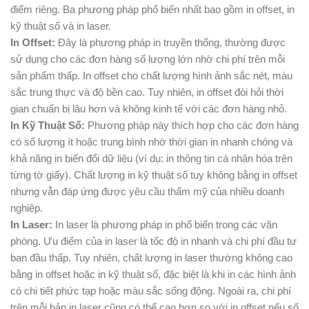
điểm riêng. Ba phương pháp phổ biến nhất bao gồm in offset, in
kỹ thuật số và in laser.
In Offset:
Đây là phương pháp in truyền thống, thường được
sử dụng cho các đơn hàng số lượng lớn nhờ chi phí trên mỗi
sản phẩm thấp. In offset cho chất lượng hình ảnh sắc nét, màu
sắc trung thực và độ bền cao. Tuy nhiên, in offset đòi hỏi thời
gian chuẩn bị lâu hơn và không kinh tế với các đơn hàng nhỏ.
In Kỹ Thuật Số:
Phương pháp này thích hợp cho các đơn hàng
có số lượng ít hoặc trung bình nhờ thời gian in nhanh chóng và
khả năng in biến đổi dữ liệu (ví dụ: in thông tin cá nhân hóa trên
từng tờ giấy). Chất lượng in kỹ thuật số tuy không bằng in offset
nhưng vẫn đáp ứng được yêu cầu thẩm mỹ của nhiều doanh
nghiệp.
In Laser:
In laser là phương pháp in phổ biến trong các văn
phòng. Ưu điểm của in laser là tốc độ in nhanh và chi phí đầu tư
ban đầu thấp. Tuy nhiên, chất lượng in laser thường không cao
bằng in offset hoặc in kỹ thuật số, đặc biệt là khi in các hình ảnh
có chi tiết phức tạp hoặc màu sắc sống động. Ngoài ra, chi phí
trên mỗi bản in laser cũng có thể cao hơn so với in offset nếu số