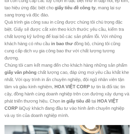
tôi còn cung cấp các tùy chọn in đặc biệt như in dập nổi, ép kim,
tạo hiệu ứng đặc biệt cho
giấy tiêu đề công ty
, mang lại sự
sang trọng và độc đáo.
Quá trình gia công sau in cũng được chúng tôi chú trọng đặc
biệt. Giấy sẽ được cắt xén theo kích thước yêu cầu, kiểm tra
chất lượng kỹ lưỡng để loại bỏ các sản phẩm lỗi. Với những
khách hàng có nhu cầu
in bao thư
đồng bộ, chúng tôi cũng
cung cấp dịch vụ gia công bao thư với chất lượng tương
đương.
Chúng tôi cam kết mang đến cho khách hàng những sản phẩm
giấy văn phòng
chất lượng cao, đáp ứng mọi yêu cầu khắt khe
nhất. Với quy trình in ấn chuyên nghiệp, đội ngũ nhân viên tận
tâm và giàu kinh nghiệm,
HOA VIỆT CORP
tự tin là đối tác tin
cậy, đồng hành cùng doanh nghiệp trên con đường xây dựng và
phát triển thương hiệu. Chọn
in giấy tiêu đề
tại
HOA VIỆT
CORP
làQuý khách đang đầu tư vào hình ảnh chuyên nghiệp
và uy tín của doanh nghiệp mình.