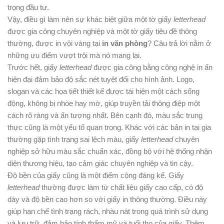
trọng đầu tư.
Vậy, điều gì làm nên sự khác biệt giữa một tờ giấy
letterhead
được gia công chuyên nghiệp và một tờ giấy tiêu đề thông
thường, được in vội vàng tại
in văn phòng
? Câu trả lời nằm ở
những ưu điểm vượt trội mà nó mang lại.
Trước hết, giấy
letterhead
được gia công bằng công nghệ in ấn
hiện đại đảm bảo độ sắc nét tuyệt đối cho hình ảnh. Logo,
slogan và các họa tiết thiết kế được tái hiện một cách sống
động, không bị nhòe hay mờ, giúp truyền tải thông điệp một
cách rõ ràng và ấn tượng nhất. Bên cạnh đó, màu sắc trung
thực cũng là một yếu tố quan trọng. Khác với các bản in tại gia
thường gặp tình trạng sai lệch màu, giấy
letterhead
chuyên
nghiệp sở hữu màu sắc chuẩn xác, đồng bộ với hệ thống nhận
diện thương hiệu, tạo cảm giác chuyên nghiệp và tin cậy.
Độ bền của giấy cũng là một điểm cộng đáng kể. Giấy
letterhead
thường được làm từ chất liệu giấy cao cấp, có độ
dày và độ bền cao hơn so với giấy in thông thường. Điều này
giúp hạn chế tình trạng rách, nhàu nát trong quá trình sử dụng
và lưu trữ, đảm bảo tính thẩm mỹ và tuổi thọ của giấy. Thêm