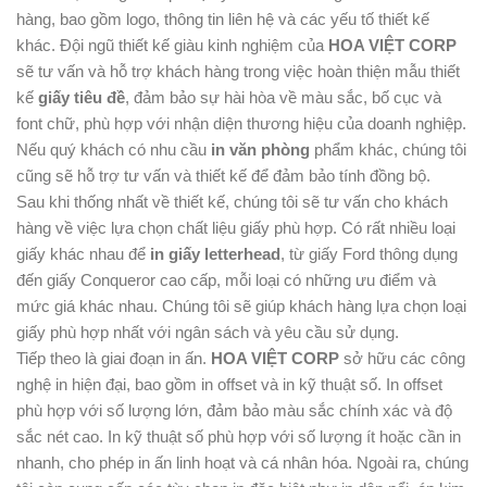
hàng, bao gồm logo, thông tin liên hệ và các yếu tố thiết kế
khác. Đội ngũ thiết kế giàu kinh nghiệm của
HOA VIỆT CORP
sẽ tư vấn và hỗ trợ khách hàng trong việc hoàn thiện mẫu thiết
kế
giấy tiêu đề
, đảm bảo sự hài hòa về màu sắc, bố cục và
font chữ, phù hợp với nhận diện thương hiệu của doanh nghiệp.
Nếu quý khách có nhu cầu
in văn phòng
phẩm khác, chúng tôi
cũng sẽ hỗ trợ tư vấn và thiết kế để đảm bảo tính đồng bộ.
Sau khi thống nhất về thiết kế, chúng tôi sẽ tư vấn cho khách
hàng về việc lựa chọn chất liệu giấy phù hợp. Có rất nhiều loại
giấy khác nhau để
in giấy letterhead
, từ giấy Ford thông dụng
đến giấy Conqueror cao cấp, mỗi loại có những ưu điểm và
mức giá khác nhau. Chúng tôi sẽ giúp khách hàng lựa chọn loại
giấy phù hợp nhất với ngân sách và yêu cầu sử dụng.
Tiếp theo là giai đoạn in ấn.
HOA VIỆT CORP
sở hữu các công
nghệ in hiện đại, bao gồm in offset và in kỹ thuật số. In offset
phù hợp với số lượng lớn, đảm bảo màu sắc chính xác và độ
sắc nét cao. In kỹ thuật số phù hợp với số lượng ít hoặc cần in
nhanh, cho phép in ấn linh hoạt và cá nhân hóa. Ngoài ra, chúng