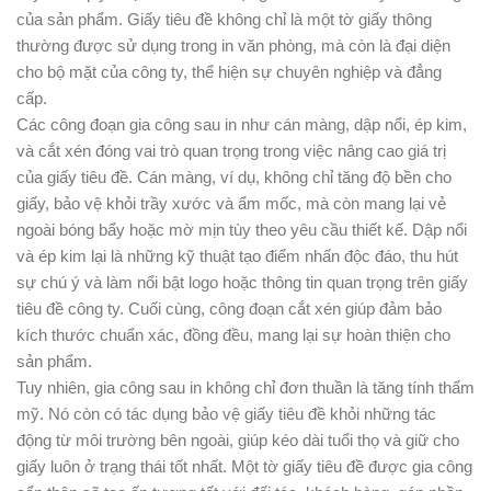
của sản phẩm. Giấy tiêu đề không chỉ là một tờ giấy thông
thường được sử dụng trong in văn phòng, mà còn là đại diện
cho bộ mặt của công ty, thể hiện sự chuyên nghiệp và đẳng
cấp.
Các công đoạn gia công sau in như cán màng, dập nổi, ép kim,
và cắt xén đóng vai trò quan trọng trong việc nâng cao giá trị
của giấy tiêu đề. Cán màng, ví dụ, không chỉ tăng độ bền cho
giấy, bảo vệ khỏi trầy xước và ẩm mốc, mà còn mang lại vẻ
ngoài bóng bẩy hoặc mờ mịn tùy theo yêu cầu thiết kế. Dập nổi
và ép kim lại là những kỹ thuật tạo điểm nhấn độc đáo, thu hút
sự chú ý và làm nổi bật logo hoặc thông tin quan trọng trên giấy
tiêu đề công ty. Cuối cùng, công đoạn cắt xén giúp đảm bảo
kích thước chuẩn xác, đồng đều, mang lại sự hoàn thiện cho
sản phẩm.
Tuy nhiên, gia công sau in không chỉ đơn thuần là tăng tính thẩm
mỹ. Nó còn có tác dụng bảo vệ giấy tiêu đề khỏi những tác
động từ môi trường bên ngoài, giúp kéo dài tuổi thọ và giữ cho
giấy luôn ở trạng thái tốt nhất. Một tờ giấy tiêu đề được gia công