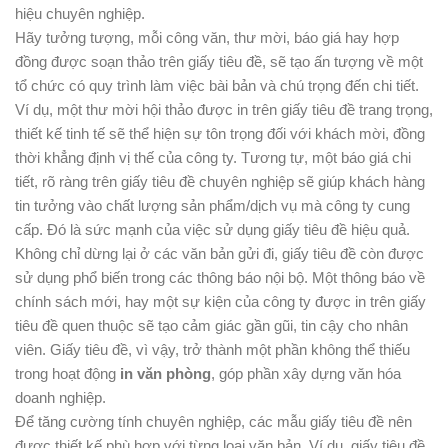
hiệu chuyên nghiệp.
Hãy tưởng tượng, mỗi công văn, thư mời, báo giá hay hợp
đồng được soạn thảo trên giấy tiêu đề, sẽ tạo ấn tượng về một
tổ chức có quy trình làm việc bài bản và chú trọng đến chi tiết.
Ví dụ, một thư mời hội thảo được in trên giấy tiêu đề trang trọng,
thiết kế tinh tế sẽ thể hiện sự tôn trọng đối với khách mời, đồng
thời khẳng định vị thế của công ty. Tương tự, một báo giá chi
tiết, rõ ràng trên giấy tiêu đề chuyên nghiệp sẽ giúp khách hàng
tin tưởng vào chất lượng sản phẩm/dịch vụ mà công ty cung
cấp. Đó là sức mạnh của việc sử dụng giấy tiêu đề hiệu quả.
Không chỉ dừng lại ở các văn bản gửi đi, giấy tiêu đề còn được
sử dụng phổ biến trong các thông báo nội bộ. Một thông báo về
chính sách mới, hay một sự kiện của công ty được in trên giấy
tiêu đề quen thuộc sẽ tạo cảm giác gần gũi, tin cậy cho nhân
viên. Giấy tiêu đề, vì vậy, trở thành một phần không thể thiếu
trong hoạt động
in văn phòng
, góp phần xây dựng văn hóa
doanh nghiệp.
Để tăng cường tính chuyên nghiệp, các mẫu giấy tiêu đề nên
được thiết kế phù hợp với từng loại văn bản. Ví dụ, giấy tiêu đề