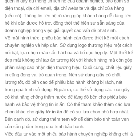
quên in đầy đủ thông tin liên hệ của doanh nghiệp, bao gồm số
điện thoại, địa chỉ email, địa chỉ website và địa chỉ cửa hàng
(nếu có). Thông tin liên hệ rõ ràng giúp khách hàng dễ dàng liên
hệ khi cần được hỗ trợ, đồng thời thể hiện sự sẵn sàng của
doanh nghiệp trong việc giải quyết các vấn đề phát sinh.
Về mặt hình thức, phiếu bảo hành cần được thiết kế một cách
chuyên nghiệp và hấp dẫn. Sử dụng logo thương hiệu một cách
nổi bật, lựa chọn màu sắc hài hòa và bố cục hợp lý. Một thiết kế
đẹp mắt không chỉ tạo ấn tượng tốt với khách hàng mà còn góp
phần nâng cao nhận diện thương hiệu. Cuối cùng, chất liệu giấy
in cũng đóng vai trò quan trọng. Nên sử dụng giấy có chất
lượng tốt, độ bền cao để phiếu bảo hành không bị rách, nát
trong quá trình sử dụng. Ngoài ra, có thể sử dụng các loại giấy
có khả năng chống thấm nước để tăng độ bền cho phiếu bảo
hành và bảo vệ thông tin in ấn. Có thể tham khảo thêm các lựa
chọn khác cho
giấy tờ in ấn
để có sự lựa chọn phù hợp nhất.
Bên cạnh đó, sử dụng thêm
tem vỡ
để đảm bảo tính toàn vẹn
của sản phẩm trong quá trình bảo hành.
Việc đầu tư vào một phiếu bảo hành chuyên nghiệp không chỉ là