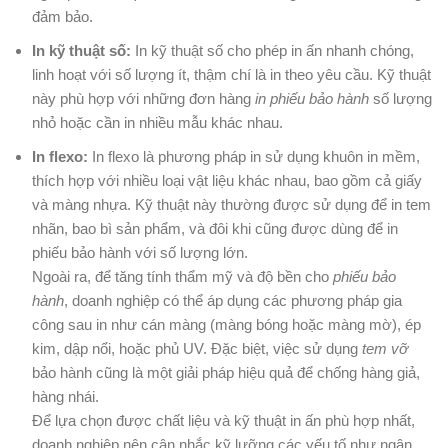
đảm bảo.
In kỹ thuật số:
In kỹ thuật số cho phép in ấn nhanh chóng,
linh hoạt với số lượng ít, thậm chí là in theo yêu cầu. Kỹ thuật
này phù hợp với những đơn hàng
in phiếu bảo hành
số lượng
nhỏ hoặc cần in nhiều mẫu khác nhau.
In flexo:
In flexo là phương pháp in sử dụng khuôn in mềm,
thích hợp với nhiều loại vật liệu khác nhau, bao gồm cả giấy
và màng nhựa. Kỹ thuật này thường được sử dụng để in tem
nhãn, bao bì sản phẩm, và đôi khi cũng được dùng để in
phiếu bảo hành với số lượng lớn.
Ngoài ra, để tăng tính thẩm mỹ và độ bền cho
phiếu bảo
hành
, doanh nghiệp có thể áp dụng các phương pháp gia
công sau in như cán màng (màng bóng hoặc màng mờ), ép
kim, dập nổi, hoặc phủ UV. Đặc biệt, việc sử dụng
tem vỡ
bảo hành cũng là một giải pháp hiệu quả để chống hàng giả,
hàng nhái.
Để lựa chọn được chất liệu và kỹ thuật in ấn phù hợp nhất,
doanh nghiệp nên cân nhắc kỹ lưỡng các yếu tố như ngân