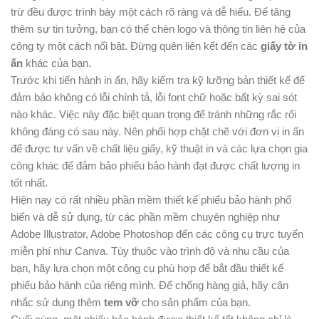
trừ đều được trình bày một cách rõ ràng và dễ hiểu. Để tăng
thêm sự tin tưởng, bạn có thể chèn logo và thông tin liên hệ của
công ty một cách nổi bật. Đừng quên liên kết đến các
giấy tờ in
ấn
khác của bạn.
Trước khi tiến hành in ấn, hãy kiểm tra kỹ lưỡng bản thiết kế để
đảm bảo không có lỗi chính tả, lỗi font chữ hoặc bất kỳ sai sót
nào khác. Việc này đặc biệt quan trọng để tránh những rắc rối
không đáng có sau này. Nên phối hợp chặt chẽ với đơn vị in ấn
để được tư vấn về chất liệu giấy, kỹ thuật in và các lựa chọn gia
công khác để đảm bảo phiếu bảo hành đạt được chất lượng in
tốt nhất.
Hiện nay có rất nhiều phần mềm thiết kế phiếu bảo hành phổ
biến và dễ sử dụng, từ các phần mềm chuyên nghiệp như
Adobe Illustrator, Adobe Photoshop đến các công cụ trực tuyến
miễn phí như Canva. Tùy thuộc vào trình độ và nhu cầu của
bạn, hãy lựa chọn một công cụ phù hợp để bắt đầu thiết kế
phiếu bảo hành của riêng mình. Để chống hàng giả, hãy cân
nhắc sử dụng thêm
tem vỡ
cho sản phẩm của bạn.