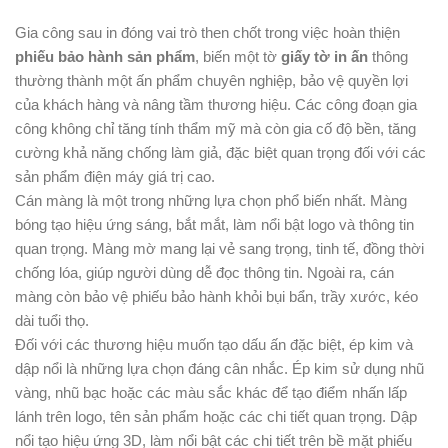
Gia công sau in đóng vai trò then chốt trong việc hoàn thiện
phiếu bảo hành sản phẩm
, biến một tờ
giấy tờ in ấn
thông
thường thành một ấn phẩm chuyên nghiệp, bảo vệ quyền lợi
của khách hàng và nâng tầm thương hiệu. Các công đoạn gia
công không chỉ tăng tính thẩm mỹ mà còn gia cố độ bền, tăng
cường khả năng chống làm giả, đặc biệt quan trọng đối với các
sản phẩm điện máy giá trị cao.
Cán màng là một trong những lựa chọn phổ biến nhất. Màng
bóng tạo hiệu ứng sáng, bắt mắt, làm nổi bật logo và thông tin
quan trọng. Màng mờ mang lại vẻ sang trọng, tinh tế, đồng thời
chống lóa, giúp người dùng dễ đọc thông tin. Ngoài ra, cán
màng còn bảo vệ phiếu bảo hành khỏi bụi bẩn, trầy xước, kéo
dài tuổi thọ.
Đối với các thương hiệu muốn tạo dấu ấn đặc biệt, ép kim và
dập nổi là những lựa chọn đáng cân nhắc. Ép kim sử dụng nhũ
vàng, nhũ bạc hoặc các màu sắc khác để tạo điểm nhấn lấp
lánh trên logo, tên sản phẩm hoặc các chi tiết quan trọng. Dập
nổi tạo hiệu ứng 3D, làm nổi bật các chi tiết trên bề mặt phiếu