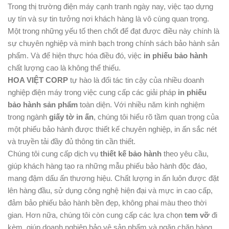
Trong thị trường điện máy cạnh tranh ngày nay, việc tạo dựng
uy tín và sự tin tưởng nơi khách hàng là vô cùng quan trọng.
Một trong những yếu tố then chốt để đạt được điều này chính là
sự chuyên nghiệp và minh bạch trong chính sách bảo hành sản
phẩm. Và để hiện thực hóa điều đó, việc
in phiếu bảo hành
chất lượng cao là không thể thiếu.
HOA VIỆT CORP
tự hào là đối tác tin cậy của nhiều doanh
nghiệp điện máy trong việc cung cấp các giải pháp
in phiếu
bảo hành sản phẩm
toàn diện. Với nhiều năm kinh nghiệm
trong ngành
giấy tờ in ấn
, chúng tôi hiểu rõ tầm quan trọng của
một phiếu bảo hành được thiết kế chuyên nghiệp, in ấn sắc nét
và truyền tải đầy đủ thông tin cần thiết.
Chúng tôi cung cấp dịch vụ
thiết kế bảo hành
theo yêu cầu,
giúp khách hàng tạo ra những mẫu phiếu bảo hành độc đáo,
mang đậm dấu ấn thương hiệu. Chất lượng in ấn luôn được đặt
lên hàng đầu, sử dụng công nghệ hiện đại và mực in cao cấp,
đảm bảo phiếu bảo hành bền đẹp, không phai màu theo thời
gian. Hơn nữa, chúng tôi còn cung cấp các lựa chọn
tem vỡ
đi
kèm, giúp doanh nghiệp bảo vệ sản phẩm và ngăn chặn hàng