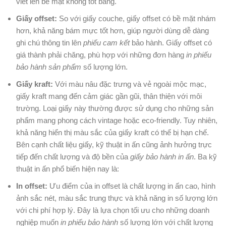
viết lên bề mặt không tốt bằng.
Giấy offset:
So với giấy couche, giấy offset có bề mặt nhám
hơn, khả năng bám mực tốt hơn, giúp người dùng dễ dàng
ghi chú thông tin lên
phiếu cam kết
bảo hành. Giấy offset có
giá thành phải chăng, phù hợp với những đơn hàng
in phiếu
bảo hành sản phẩm
số lượng lớn.
Giấy kraft:
Với màu nâu đặc trưng và vẻ ngoài mộc mạc,
giấy kraft mang đến cảm giác gần gũi, thân thiện với môi
trường. Loại giấy này thường được sử dụng cho những sản
phẩm mang phong cách vintage hoặc eco-friendly. Tuy nhiên,
khả năng hiển thị màu sắc của giấy kraft có thể bị hạn chế.
Bên cạnh chất liệu giấy, kỹ thuật in ấn cũng ảnh hưởng trực
tiếp đến chất lượng và độ bền của
giấy bảo hành in ấn
. Ba kỹ
thuật in ấn phổ biến hiện nay là:
In offset:
Ưu điểm của in offset là chất lượng in ấn cao, hình
ảnh sắc nét, màu sắc trung thực và khả năng in số lượng lớn
với chi phí hợp lý. Đây là lựa chọn tối ưu cho những doanh
nghiệp muốn
in phiếu bảo hành
số lượng lớn với chất lượng