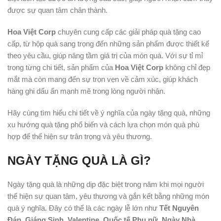
được sự quan tâm chân thành.
Hoa Việt Corp
chuyên cung cấp các giải pháp quà tặng cao
cấp, từ hộp quà sang trọng đến những sản phẩm được thiết kế
theo yêu cầu, giúp nâng tầm giá trị của món quà. Với sự tỉ mỉ
trong từng chi tiết, sản phẩm của
Hoa Việt Corp
không chỉ đẹp
mắt mà còn mang đến sự trọn vẹn về cảm xúc, giúp khách
hàng ghi dấu ấn mạnh mẽ trong lòng người nhận.
Hãy cùng tìm hiểu chi tiết về ý nghĩa của ngày tặng quà, những
xu hướng quà tặng phổ biến và cách lựa chọn món quà phù
hợp để thể hiện sự trân trọng và yêu thương.
NGÀY TẶNG QUÀ LÀ GÌ?
Ngày tặng quà là những dịp đặc biệt trong năm khi mọi người
thể hiện sự quan tâm, yêu thương và gắn kết bằng những món
quà ý nghĩa. Đây có thể là các ngày lễ lớn như
Tết Nguyên
Đán, Giáng Sinh, Valentine, Quốc tế Phụ nữ, Ngày Nhà