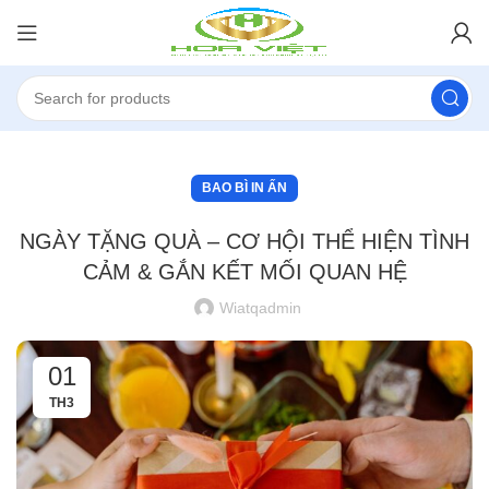
BAO BÌ IN ẤN
NGÀY TẶNG QUÀ – CƠ HỘI THỂ HIỆN TÌNH
CẢM & GẮN KẾT MỐI QUAN HỆ
Wiatqadmin
01
TH3