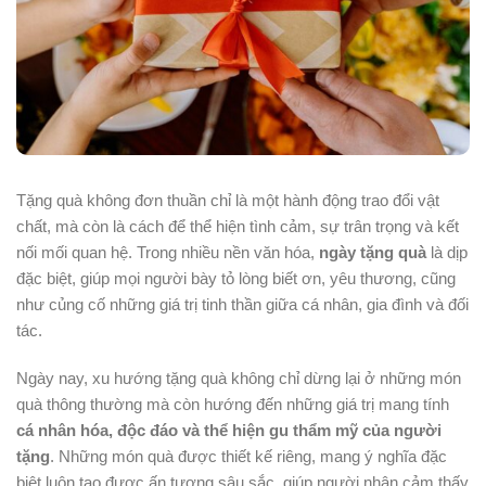
Tặng quà không đơn thuần chỉ là một hành động trao đổi vật
chất, mà còn là cách để thể hiện tình cảm, sự trân trọng và kết
nối mối quan hệ. Trong nhiều nền văn hóa,
ngày tặng quà
là dịp
đặc biệt, giúp mọi người bày tỏ lòng biết ơn, yêu thương, cũng
như củng cố những giá trị tinh thần giữa cá nhân, gia đình và đối
tác.
Ngày nay, xu hướng tặng quà không chỉ dừng lại ở những món
quà thông thường mà còn hướng đến những giá trị mang tính
cá nhân hóa, độc đáo và thể hiện gu thẩm mỹ của người
tặng
. Những món quà được thiết kế riêng, mang ý nghĩa đặc
biệt luôn tạo được ấn tượng sâu sắc, giúp người nhận cảm thấy