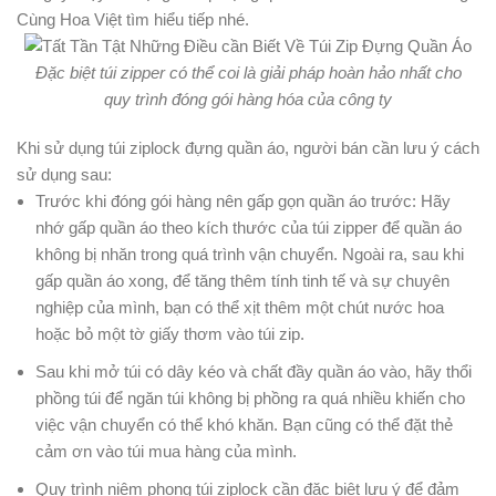
Cùng Hoa Việt tìm hiểu tiếp nhé.
Đặc biệt túi zipper có thể coi là giải pháp hoàn hảo nhất cho
quy trình đóng gói hàng hóa của công ty
Khi sử dụng túi ziplock đựng quần áo, người bán cần lưu ý cách
sử dụng sau:
Trước khi đóng gói hàng nên gấp gọn quần áo trước: Hãy
nhớ gấp quần áo theo kích thước của túi zipper để quần áo
không bị nhăn trong quá trình vận chuyển. Ngoài ra, sau khi
gấp quần áo xong, để tăng thêm tính tinh tế và sự chuyên
nghiệp của mình, bạn có thể xịt thêm một chút nước hoa
hoặc bỏ một tờ giấy thơm vào túi zip.
Sau khi mở túi có dây kéo và chất đầy quần áo vào, hãy thổi
phồng túi để ngăn túi không bị phồng ra quá nhiều khiến cho
việc vận chuyển có thể khó khăn. Bạn cũng có thể đặt thẻ
cảm ơn vào túi mua hàng của mình.
Quy trình niêm phong túi ziplock cần đặc biệt lưu ý để đảm