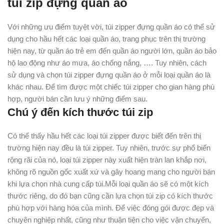
túi zip đựng quần áo
Với những ưu điểm tuyệt vời, túi zipper đựng quần áo có thể sử
dụng cho hầu hết các loại quần áo, trang phục trên thị trường
hiện nay, từ quần áo trẻ em đến quần áo người lớn, quần áo bảo
hộ lao động như áo mưa, áo chống nắng, …. Tuy nhiên, cách
sử dụng và chọn túi zipper đựng quần áo ở mỗi loại quần áo là
khác nhau. Để tìm được một chiếc túi zipper cho gian hàng phù
hợp, người bán cần lưu ý những điểm sau.
Chú ý đến kích thước túi zip
Có thể thấy hầu hết các loại túi zipper được biết đến trên thị
trường hiện nay đều là túi zipper. Tuy nhiên, trước sự phổ biến
rộng rãi của nó, loại túi zipper này xuất hiện tràn lan khắp nơi,
không rõ nguồn gốc xuất xứ và gây hoang mang cho người bán
khi lựa chọn nhà cung cấp túi.Mỗi loại quần áo sẽ có một kích
thước riêng, do đó bạn cũng cần lựa chọn túi zip có kích thước
phù hợp với hàng hóa của mình. Để việc đóng gói được đẹp và
chuyên nghiệp nhất, cũng như thuận tiện cho việc vận chuyển,