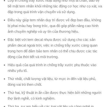
Lớp in chống trầy xước hoạt động như một lá chắn, bảo vệ
bề mặt tem nhãn khỏi những tác động cơ học như cọ xát, va
đập trong quá trình vận chuyển và sử dụng.
Điều này giúp tem nhãn duy trì được vẻ đẹp ban đầu, không
bị phai màu hay bong tróc, qua đó góp phần nâng cao hình
ảnh chuyên nghiệp và uy tín của thương hiệu.
Đặc biệt với tem decal nhựa được sử dụng cho các sản
phẩm decal ngoài trời, việc in chống trầy xước càng quan
trọng hơn để đảm bảo tem nhãn có thể chịu được các tác
động của thời tiết và môi trường.
Hiệu quả của quá trình in chống trầy xước phụ thuộc vào
nhiều yếu tố.
Thứ nhất, chất lượng vật liệu, từ mực in đến vật liệu phủ,
đóng vai trò then chốt.
Thứ hai, kỹ thuật in ấn cần được thực hiện bởi những người
thợ lành nghề, có kinh nghiệm.
Thứ ba, sự am hiểu về các loại vật liệu và công nghệ in