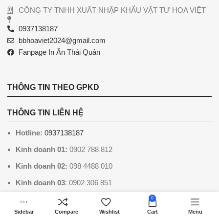
CÔNG TY TNHH XUẤT NHẬP KHẨU VẬT TƯ HOA VIỆT
0937138187
bbhoaviet2024@gmail.com
Fanpage In Ấn Thái Quân
THÔNG TIN THEO GPKD
THÔNG TIN LIÊN HỆ
Hotline:
0937138187
Kinh doanh 01:
0902 788 812
Kinh doanh 02:
098 4488 010
Kinh doanh 03
: 0902 306 851
Thiết kế:
098 4488 010
0
Sidebar
Compare
Wishlist
Cart
Menu
Chăm sóc khách hàng: 0902 306 851