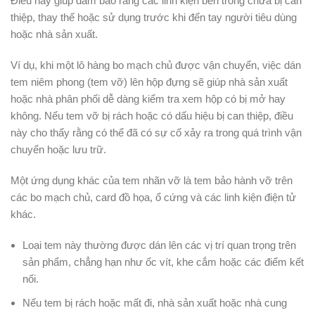
Điều này giúp đảm bảo rằng các linh kiện bên trong chưa bị can
thiệp, thay thế hoặc sử dụng trước khi đến tay người tiêu dùng
hoặc nhà sản xuất.
Ví dụ, khi một lô hàng bo mạch chủ được vận chuyển, việc dán
tem niêm phong (tem vỡ) lên hộp đựng sẽ giúp nhà sản xuất
hoặc nhà phân phối dễ dàng kiểm tra xem hộp có bị mở hay
không. Nếu tem vỡ bị rách hoặc có dấu hiệu bị can thiệp, điều
này cho thấy rằng có thể đã có sự cố xảy ra trong quá trình vận
chuyển hoặc lưu trữ.
Một ứng dụng khác của tem nhãn vỡ là tem bảo hành vỡ trên
các bo mạch chủ, card đồ họa, ổ cứng và các linh kiện điện tử
khác.
Loại tem này thường được dán lên các vị trí quan trọng trên
sản phẩm, chẳng hạn như ốc vít, khe cắm hoặc các điểm kết
nối.
Nếu tem bị rách hoặc mất đi, nhà sản xuất hoặc nhà cung