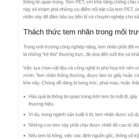
thông tin quan trọng. Tem PET, với khả năng chống chịu v
này sẽ khám phá những ưu điểm nổi bật của tem PET, ứng
nhãn này để đảm bảo sự bền bỉ và chuyên nghiệp cho s
Thách thức tem nhãn trong môi tr
Trong môi trường công nghiệp nặng, tem nhãn phải đối m
là những “kẻ thù” thường trực, đe dọa đến tuổi thọ và khả
Việc lựa chọn vật liệu và công nghệ in phù hợp trở nên 
mình. Tem nhãn thông thường, được làm từ giấy hoặc c
khe này. Chúng dễ dàng bị bong tróc, phai màu, hoặc thậm 
Hậu quả là thông tin quan trọng trên tem bị mất đi, gâ
thương hiệu.
Ví dụ, trong ngành sản xuất ô tô, tem nhãn được sử d
Những con tem này phải chịu được nhiệt độ cao từ độn
Nếu tem bị hỏng, việc xác định nguồn gốc, thông số kỹ