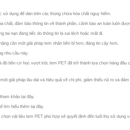
c sử dụng để dán trên các thùng chứa hóa chất nguy hiểm.
 chất, đảm bảo thông tin về thành phần, cảnh báo an toàn luôn được 
ai nạn đáng tiếc do thông tin bị sai lệch hoặc mất đi.
ặng cần một giải pháp tem nhãn bền bỉ hơn, đáng tin cậy hơn.
ng nhu cầu này.
và độ bền cơ học vượt trội, tem PET đã trở thành lựa chọn hàng đầu
t giải pháp lâu dài và hiệu quả về chi phí, giảm thiểu rủi ro và đảm
tham khảo tại đây.
ể tìm hiểu thêm tại đây.
 chọn vật liệu tem PET phù hợp sẽ quyết định đến tuổi thọ sử dụng 