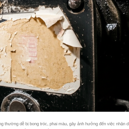
ng thường dễ bị bong tróc, phai màu, gây ảnh hưởng đến việc nhận 