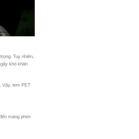
trọng. Tuy nhiên,
 gây khó khăn
h. Vậy, tem PET
o đến màng phim