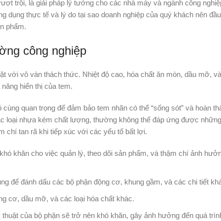
ượt trội, là giải pháp lý tưởng cho các nhà máy và ngành công nghiệp
 dụng thực tế và lý do tại sao doanh nghiệp của quý khách nên đầu 
ản phẩm.
ường công nghiệp
ặt với vô vàn thách thức. Nhiệt độ cao, hóa chất ăn mòn, dầu mỡ, v
 năng hiển thị của tem.
vô cùng quan trọng để đảm bảo tem nhãn có thể “sống sót” và hoàn t
ác loại nhựa kém chất lượng, thường không thể đáp ứng được những
chí tan rã khi tiếp xúc với các yếu tố bất lợi.
y khó khăn cho việc quản lý, theo dõi sản phẩm, và thậm chí ảnh hưởn
ụng để đánh dấu các bộ phận động cơ, khung gầm, và các chi tiết kh
g cơ, dầu mỡ, và các loại hóa chất khác.
 thuật của bộ phận sẽ trở nên khó khăn, gây ảnh hưởng đến quá trình