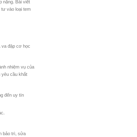
 nặng. Bài viết
tư vào loại tem
à va đập cơ học
hành nhiệm vụ của
 yêu cầu khắt
g đến uy tín
ác.
 bảo trì, sửa