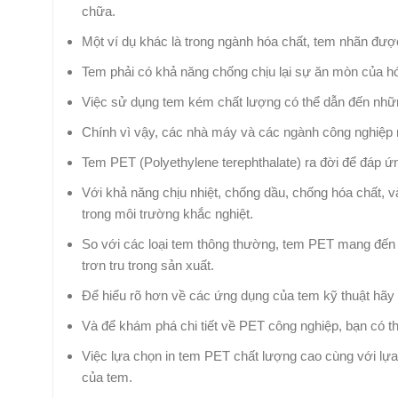
chữa.
Một ví dụ khác là trong ngành hóa chất, tem nhãn đượ
Tem phải có khả năng chống chịu lại sự ăn mòn của hóa
Việc sử dụng tem kém chất lượng có thể dẫn đến những t
Chính vì vậy, các nhà máy và các ngành công nghiệp n
Tem PET (Polyethylene terephthalate) ra đời để đáp ứ
Với khả năng chịu nhiệt, chống dầu, chống hóa chất, 
trong môi trường khắc nghiệt.
So với các loại tem thông thường, tem PET mang đến mộ
trơn tru trong sản xuất.
Để hiểu rõ hơn về các ứng dụng của tem kỹ thuật hãy 
Và để khám phá chi tiết về PET công nghiệp, bạn có th
Việc lựa chọn in tem PET chất lượng cao cùng với lựa
của tem.