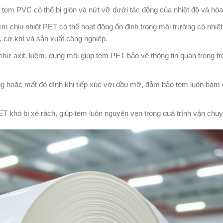
 tem PVC có thể bị giòn và nứt vỡ dưới tác động của nhiệt độ và hóa
m chịu nhiệt PET có thể hoạt động ổn định trong môi trường có nhiệt
 cơ khí và sản xuất công nghiệp.
như axit, kiềm, dung môi giúp tem PET bảo vệ thông tin quan trọng t
 hoặc mất độ dính khi tiếp xúc với dầu mỡ, đảm bảo tem luôn bám 
ET khó bị xé rách, giúp tem luôn nguyên vẹn trong quá trình vận chu