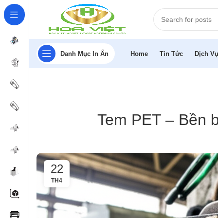
Danh Mục In Ấn
Home
Tin Tức
Dịch Vụ
Tem PET – Bền bỉ
22
TH4