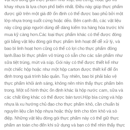
khay nhựa là lựa chọn phổ biến nhất. Điều này giúp thực phẩm
được giữ trên một giá đỡ ổn định có thể được bao phủ bởi một
lớp nhựa trong suốt cứng hoặc dẻo. Bên cạnh đó, các vật liệu
này cũng giúp người dùng dễ dàng kiểm tra hàng hóa trước khi
mua kỹ càng hơn.Các loại thực phẩm khác có thể được đóng
gói bằng vật liệu đóng gói thực phẩm linh hoạt để dễ xử lý, và
bao bì linh hoạt hơn cũng có thể có lợi cho thực phẩm đông
lạnh.Bao bì thực phẩm vô trùng có sẵn cho các sản phẩm như
sữa tiệt trùng, mứt và súp. Gói này có thể được thiết kế như
một chiếc hộp hoặc như một hộp carton được thiết kế để ổn
định trong quá trình bảo quản. Tuy nhiên, bao bì phải bảo vệ
thực phẩm khỏi ánh sáng, không nên nhìn thấy thực phẩm bên
trong. Một số hình thức ổn định khác là hộp nước cam, sữa và
các chất lỏng khác có thể được bán tươi.Hộp bìa cứng và hộp
nhựa là xu hướng chủ đạo cho thực phẩm khô, cần chuẩn bị
nguyên liệu cần hộp nhựa hoặc thủy tinh cho tôm khô và sò
điệp. Những vật liệu đóng gói thực phẩm này có thể giữ thực
phẩm an toàn cho đến khi sử dụng và bạn có thể nhìn thấy thực