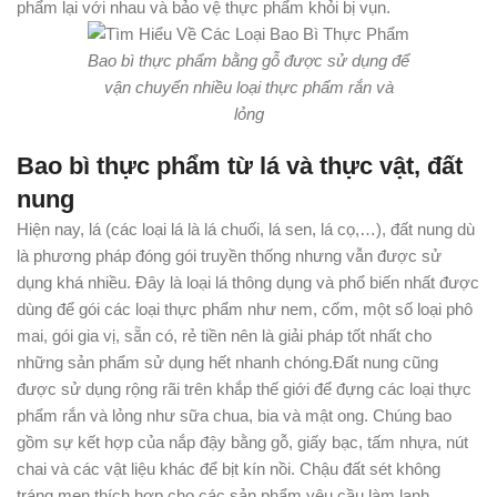
phẩm lại với nhau và bảo vệ thực phẩm khỏi bị vụn.
Bao bì thực phẩm bằng gỗ được sử dụng để
vận chuyển nhiều loại thực phẩm rắn và
lỏng
Bao bì thực phẩm từ lá và thực vật, đất
nung
Hiện nay, lá (các loại lá là lá chuối, lá sen, lá cọ,…), đất nung dù
là phương pháp đóng gói truyền thống nhưng vẫn được sử
dụng khá nhiều. Đây là loại lá thông dụng và phổ biến nhất được
dùng để gói các loại thực phẩm như nem, cốm, một số loại phô
mai, gói gia vị, sẵn có, rẻ tiền nên là giải pháp tốt nhất cho
những sản phẩm sử dụng hết nhanh chóng.Đất nung cũng
được sử dụng rộng rãi trên khắp thế giới để đựng các loại thực
phẩm rắn và lỏng như sữa chua, bia và mật ong. Chúng bao
gồm sự kết hợp của nắp đậy bằng gỗ, giấy bạc, tấm nhựa, nút
chai và các vật liệu khác để bịt kín nồi. Chậu đất sét không
tráng men thích hợp cho các sản phẩm yêu cầu làm lạnh,