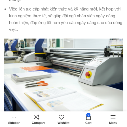
Việc liên tục cập nhật kiến thức và kỹ năng mới, kết hợp với
kinh nghiệm thực tế, sẽ giúp đội ngũ nhân viên ngày càng
hoàn thiện, đáp ứng tốt hơn yêu cầu ngày càng cao của công
việc.
0
Hợp Tác Với Đơn Vị Gia Công Sau In
Sidebar
Compare
Wishlist
Cart
Menu