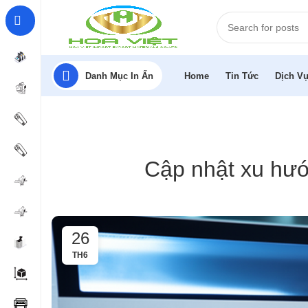
Danh Mục In Ấn
Home
Tin Tức
Dịch Vụ
Cập nhật xu hướ
26
TH6