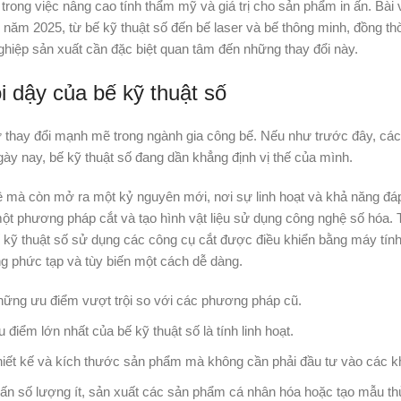
rong việc nâng cao tính thẩm mỹ và giá trị cho sản phẩm in ấn. Bài v
ăm 2025, từ bế kỹ thuật số đến bế laser và bế thông minh, đồng thời 
ghiệp sản xuất cần đặc biệt quan tâm đến những thay đổi này.
i dậy của bế kỹ thuật số
 sự thay đổi mạnh mẽ trong ngành gia công bế. Nếu như trước đây, c
gày nay, bế kỹ thuật số đang dần khẳng định vị thế của mình.
hệ mà còn mở ra một kỷ nguyên mới, nơi sự linh hoạt và khả năng đá
một phương pháp cắt và tạo hình vật liệu sử dụng công nghệ số hóa.
kỹ thuật số sử dụng các công cụ cắt được điều khiển bằng máy tính
g phức tạp và tùy biến một cách dễ dàng.
hững ưu điểm vượt trội so với các phương pháp cũ.
điểm lớn nhất của bế kỹ thuật số là tính linh hoạt.
hiết kế và kích thước sản phẩm mà không cần phải đầu tư vào các k
n ấn số lượng ít, sản xuất các sản phẩm cá nhân hóa hoặc tạo mẫu th