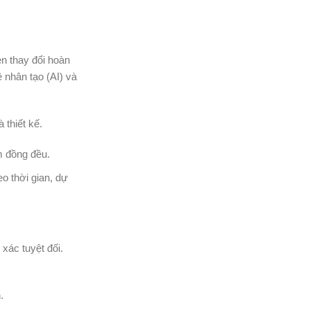
n thay đổi hoàn
 nhân tạo (AI) và
 thiết kế.
m đồng đều.
eo thời gian, dự
xác tuyệt đối.
.