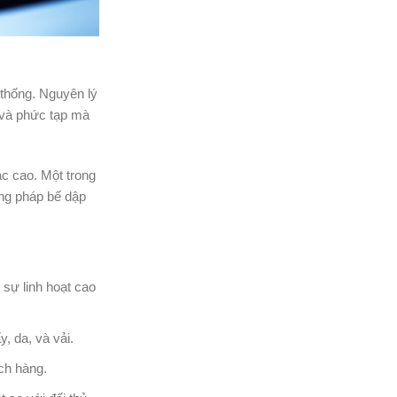
 thống. Nguyên lý
t và phức tạp mà
ác cao. Một trong
ơng pháp bế dập
 sự linh hoạt cao
y, da, và vải.
ch hàng.