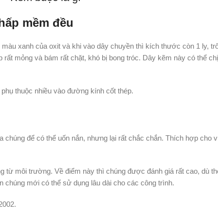
 hấp mềm đều
màu xanh của oxit và khi vào dây chuyền thì kích thước còn 1 ly, t
p rất mỏng và bám rất chặt, khó bị bong tróc. Dây kẽm này có thể ch
phụ thuộc nhiều vào đường kính cốt thép.
 chúng để có thể uốn nắn, nhưng lại rất chắc chắn. Thích hợp cho v
g từ môi trường. Về điểm này thì chúng được đánh giá rất cao, dù thời
 chúng mới có thể sử dụng lâu dài cho các công trình.
2002.