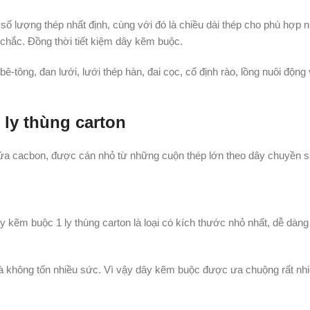
g số lượng thép nhất định, cùng với đó là chiều dài thép cho phù hợ
g chắc. Đồng thời tiết kiệm dây kẽm buộc.
ê-tông, đan lưới, lưới thép hàn, đai cọc, cố định rào, lồng nuôi động 
ly thùng carton
chứa cacbon, được cán nhỏ từ những cuộn thép lớn theo dây chuyền s
 kẽm buộc 1 ly thùng carton là loại có kích thước nhỏ nhất, dễ dàng
à không tốn nhiều sức. Vì vậy dây kẽm buộc được ưa chuộng rất nhi