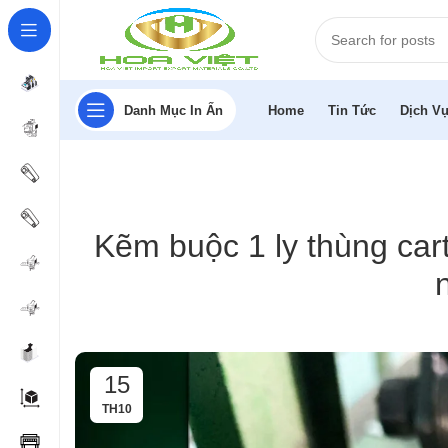
Danh Mục In Ấn
Home
Tin Tức
Dịch Vụ
Kẽm buộc 1 ly thùng car
15
TH10