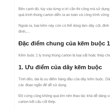
Bên cạnh đó, tùy vào từng vị trí cần thi công mà sử dụn
quá trình thùng carton diễn ra an toàn và công trình vữn
Ngoài ra, loại kẽm này còn có thể dùng làm dây cột, đinh b
đình,…
Đặc điểm chung của kẽm buộc 1 
Kẽm buộc 1 ly trong thùng carton là loại sắt hoặc thép 
1. Ưu điểm của dây kẽm buộc
Tính dẻo, dai là ưu điểm hàng dầu của dây kẽm buộc. Dây
các đoạn ngắn để dễ sử dụng.
Độ cứng cũng không quá lớn nên thao tác khá dễ dàng v
carton kết cấu cốt thép.