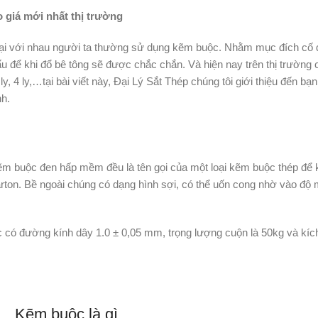
 giá mới nhất thị trường
p lại với nhau người ta thường sử dụng kẽm buộc. Nhằm mục đích cố 
ấu để khi đổ bê tông sẽ được chắc chắn. Và hiện nay trên thị trường c
ly, 4 ly,…tại bài viết này, Đại Lý Sắt Thép chúng tôi giới thiệu đến bạ
nh.
ì
uộc đen hấp mềm đều là tên gọi của một loại kẽm buộc thép để k
carton. Bề ngoài chúng có dạng hình sợi, có thể uốn cong nhờ vào độ
ó đường kính dây 1.0 ± 0,05 mm, trọng lượng cuộn là 50kg và kíc
Kẽm buộc là gì