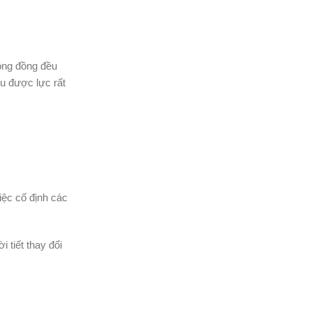
rông đồng đều
ịu được lực rất
iệc cố định các
 tiết thay đổi