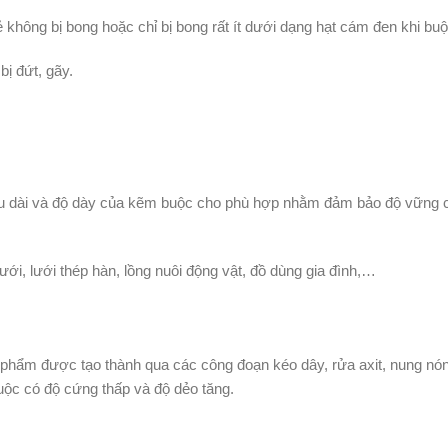
 không bị bong hoặc chỉ bị bong rất ít dưới dạng hạt cám đen khi buộ
ị đứt, gãy.
iều dài và độ dày của kẽm buộc cho phù hợp nhằm đảm bảo độ vững c
ưới, lưới thép hàn, lồng nuôi động vật, đồ dùng gia đình,…
hẩm được tạo thành qua các công đoạn kéo dây, rửa axit, nung nóng
ộc có độ cứng thấp và độ dẻo tăng.