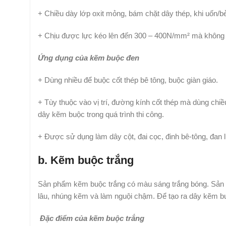
+ Chiều dày lớp oxit mỏng, bám chặt dây thép, khi uốn/bẻ
+ Chịu được lực kéo lên đến 300 – 400N/mm² mà không b
Ứng dụng của kẽm buộc đen
+ Dùng nhiều để buộc cốt thép bê tông, buộc giàn giáo.
+ Tùy thuộc vào vị trí, đường kính cốt thép mà dùng ch
dây kẽm buộc trong quá trình thi công.
+ Được sử dụng làm dây cột, đai cọc, đinh bê-tông, đan l
b. Kẽm buộc trắng
Sản phẩm kẽm buộc trắng có màu sáng trắng bóng. Sản p
lâu, nhúng kẽm và làm nguội chậm. Để tạo ra dây kẽm bu
Đặc điểm của kẽm buộc trắng