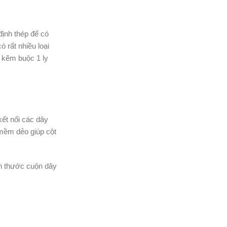
định thép để có
ó rất nhiều loại
n kẽm buộc 1 ly
ết nối các dây
 mềm dẻo giúp cột
h thước cuộn dây