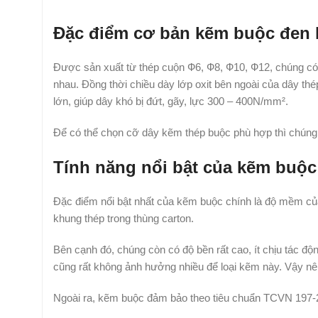
Đặc điểm cơ bản kẽm buộc đen
Được sản xuất từ thép cuộn Ф6, Ф8, Ф10, Ф12, chúng có 
nhau. Đồng thời chiều dày lớp oxit bên ngoài của dây thé
lớn, giúp dây khó bị đứt, gãy, lực 300 – 400N/mm².
Để có thể chọn cỡ dây kẽm thép buộc phù hợp thì chúng 
Tính năng nổi bật của kẽm buộc
Đặc điểm nổi bật nhất của kẽm buộc chính là độ mềm của
khung thép trong thùng carton.
Bên cạnh đó, chúng còn có độ bền rất cao, ít chịu tác độn
cũng rất không ảnh hưởng nhiều để loại kẽm này. Vậy nên
Ngoài ra, kẽm buộc đảm bảo theo tiêu chuẩn TCVN 197-