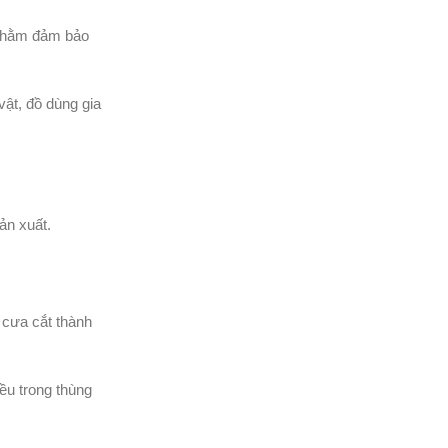
p nhằm đảm bảo
vật, đồ dùng gia
ản xuất.
 cưa cắt thành
ều trong thùng