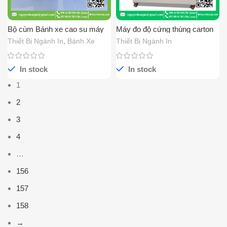
Bộ cùm Bánh xe cao su máy
Máy đo độ cứng thùng carton
cán màng 60x32x25
Thiết Bị Ngành In
,
Bánh Xe
Thiết Bị Ngành In
In stock
In stock
1
2
3
4
…
156
157
158
→