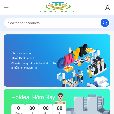
Chuyên cung cấp
Thiết Bị Ngành In
Chuyên cung cấp các linh kiện, thiết
bị dành cho ngành in
Hotdeal Hôm Nay
0
00
00
00
Days
Hr
Min
Sc