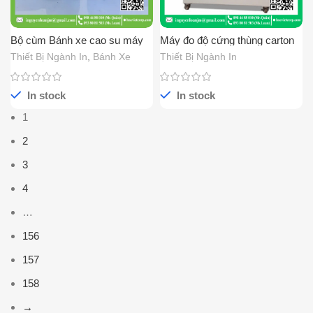
Bộ cùm Bánh xe cao su máy
Máy đo độ cứng thùng carton
cán màng 60x32x25
Thiết Bị Ngành In
,
Bánh Xe
Thiết Bị Ngành In
In stock
In stock
1
2
3
4
…
156
157
158
→