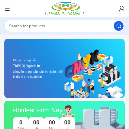
Chuyên cung cấp
Thiết Bị Ngành In
Chuyên cung cấp các linh kiện, thiết
bị dành cho ngành in
Hotdeal Hôm Nay
0
00
00
00
Days
Hr
Min
Sc